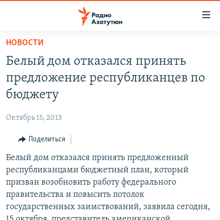
Ссылки
доступа
Перейти
НОВОСТИ
к
ГЛАВНАЯ
Белый дом отказался принять
основному
НОВОСТИ
содержанию
предложение республиканцев по
ПОЛИТИКА
Перейти
бюджету
к
ОБЩЕСТВО
основной
Октябрь 15, 2013
ЭКОНОМИКА
навигации
Перейти
Поделиться
РЕГИОН
к
Белый дом отказался принять предложенный
НАГОРНЫЙ КАРАБАХ
поиску
республиканцами бюджетный план, который
КУЛЬТУРА
призван возобновить работу федерального
СПОРТ
правительства и повысить потолок
государственных заимствований, заявила сегодня,
АРХИВ
15 октября, представитель американской