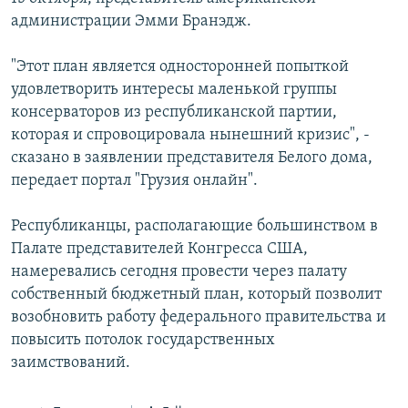
администрации Эмми Бранэдж.
Հայերեն
English
"Этот план является односторонней попыткой
удовлетворить интересы маленькой группы
Русский
консерваторов из республиканской партии,
которая и спровоцировала нынешний кризис", -
Все сайты Радио Азатутюн
сказано в заявлении представителя Белого дома,
передает портал "Грузия онлайн".
Республиканцы, располагающие большинством в
Палате представителей Конгресса США,
намеревались сегодня провести через палату
собственный бюджетный план, который позволит
возобновить работу федерального правительства и
повысить потолок государственных
заимствований.