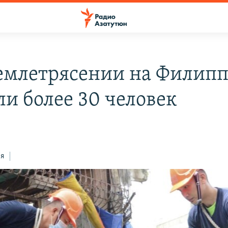
емлетрясении на Филип
ли более 30 человек
3
ся