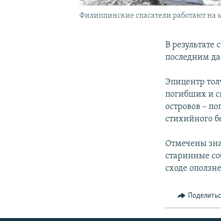
Филиппинские спасатели работают на ме
В результате
последним да
Эпицентр толч
погибших и с
островов – п
стихийного б
Отмечены зна
старинные со
сходе оползне
Поделить