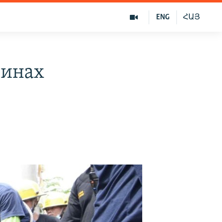
ENG
ՀԱՅ
пинах