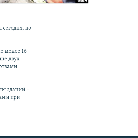
 сегодня, по
не менее 16
ще двух
ертвами
.
ны зданий –
аны при