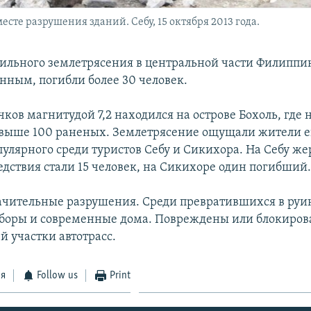
сте разрушения зданий. Себу, 15 октября 2013 года.
 сильного землетрясения в центральной части Филиппин
нным, погибли более 30 человек.
ков магнитудой 7,2 находился на острове Бохоль, где 
выше 100 раненых. Землетрясение ощущали жители е
опулярного среди туристов Себу и Сикихора. На Себу ж
едствия стали 15 человек, на Сикихоре один погибший
чительные разрушения. Среди превратившихся в руи
боры и современные дома. Повреждены или блокиров
й участки автотрасс.
ся
Follow us
Print