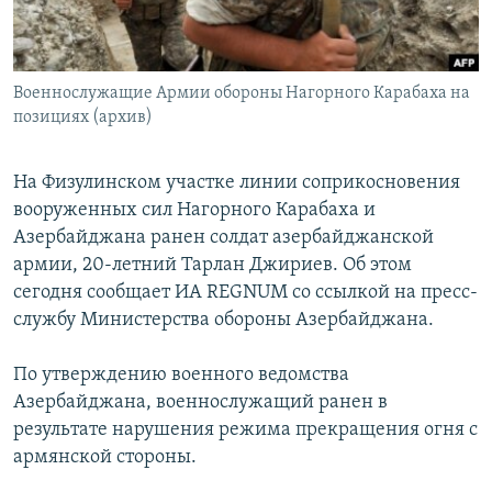
Հայերեն
English
Военнослужащие Армии обороны Нагорного Карабаха на
Русский
позициях (архив)
Все сайты Радио Азатутюн
На Физулинском участке линии соприкосновения
вооруженных сил Нагорного Карабаха и
Азербайджана ранен солдат азербайджанской
армии, 20-летний Тарлан Джириев. Об этом
сегодня сообщает ИА REGNUM со ссылкой на пресс-
службу Министерства обороны Азербайджана.
По утверждению военного ведомства
Азербайджана, военнослужащий ранен в
результате нарушения режима прекращения огня с
армянской стороны.