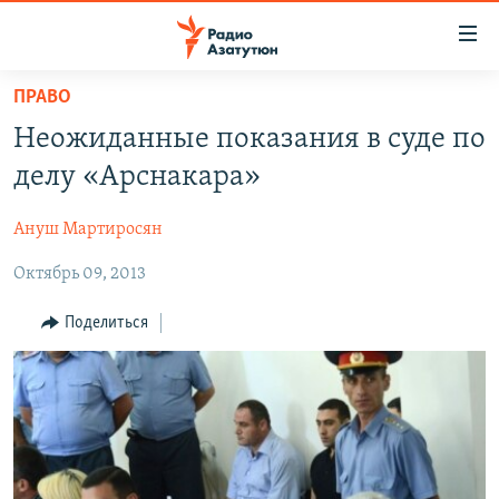
Ссылки
доступа
Перейти
ПРАВО
к
ГЛАВНАЯ
Неожиданные показания в суде по
основному
НОВОСТИ
содержанию
делу «Арснакара»
ПОЛИТИКА
Перейти
к
Ануш Мартиросян
ОБЩЕСТВО
основной
Октябрь 09, 2013
ЭКОНОМИКА
навигации
Перейти
РЕГИОН
Поделиться
к
НАГОРНЫЙ КАРАБАХ
поиску
КУЛЬТУРА
СПОРТ
АРХИВ