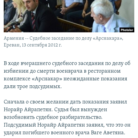
Հայերեն
English
Русский
Армения -- Судебное заседание по делу «Арснакара»,
Ереван, 13 сентября 2012 г.
Все сайты Радио Азатутюн
В ходе вчерашнего судебного заседания по делу об
избиении до смерти военврача в ресторанном
комплексе «Арснакар» неожиданные показания
дали трое подсудимых.
Сначала о своем желании дать показания заявил
Норайр Айрапетян. Судья был вынужден
возобновить судебное разбирательство.
Подсудимый Норайр Айрапетян заявил, что это он
ударил погибшего военного врача Ваге Аветяна.