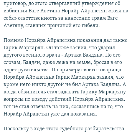
приговор, до этого отвергавший утверждения об
избиении Ваге Аветяна Норайр Айрапетян «взял на
себя» ответственность за нанесение травм Ваге
Аветяну, ставших причиной его гибели.
Помимо Норайра Айрапетяна показания дал также
Гарик Маркарян. Он также заявил, что ударил
другого военного врача - Артака Баядяна. По его
словам, Баядян, даже лежа на земле, бросал в его
адрес ругательства. По примеру своего товарища
Норайра Айрапетяна Гарик Маркарян заявил, что
кроме него никто другой не бил Артака Баядяна. А
когда обвинитель стал задавать Гарику Маркаряну
вопросы по поводу действий Норайра Айрапетяна,
тот не стал отвечать на них, сославшись на то, что
Норайр Айрапетян уже дал показания.
Поскольку в ходе этого судебного разбирательства