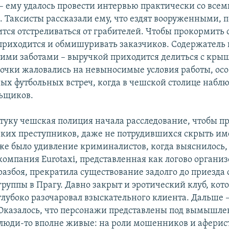
 – ему удалось провести интервью практически со все
 Таксисты рассказали ему, что ездят вооруженными, 
ится отстреливаться от грабителей. Чтобы прокормить 
 приходится и обмишуривать заказчиков. Содержатель
оими заботами – выручкой приходится делиться с к
очки жаловались на невыносимые условия работы, осо
х футбольных встреч, когда в чешской столице наблю
ьщиков.
стуку чешская полиция начала расследование, чтобы п
зких преступников, даже не потрудившихся скрыть им
же
было удивление криминалистов, когда выяснилось,
компания Eurotaxi, представленная как логово органи
разбоя, прекратила существование задолго до приезда
группы в Прагу. Давно закрыт и эротический клуб, кот
глубоко разочаровал взыскательного клиента. Дальше 
Оказалось, что персонажи представлены под вымышл
люди-то вполне живые: на роли мошенников и аферис