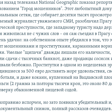
я назад телеканал National Geographic показал репор
названием "Город мошенников". Этот любопытный доку
циальным сетям, где собирает десятки тысяч просмотро
аемый журналист уважаемого СМИ, разоблачил Прагу
яческой преступности, где западному туристу надо дер
н живописал не с чужих слов – он сам съездил в Прагу
ень удачно: на собственном опыте убедился в том, что 
ит мошенниками и проститутками, карманными вор
и. Умелые "щипачи" дважды лишали его наличности,
ли сдачи с тысячных банкнот, даже продавцы сосисок 
ывали безбожно. Проститутки в одном из недешевых э
дившиеся за 500 евро доставить море удовольствия, св
аботали, и даже кокаин, купленный на Вацлавской пло
ги (2 грамма за полторы тысячи крон, это около 80 д
поверку обыкновенной пищевой содой.
поправимо испорчен, но зато появился убедительный и,
окументальный снимок, полный рассказов очевидцев