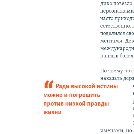
дико повезло
персонажами.
часто приход
естественно,
поделился св
ментами. Дев
международны
наплыв болел
По чьему-то 
наказать дер
Ради высокой истины
можно и погрешить
против низкой правды
жизни
именами, но 