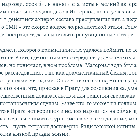
и наркодилеров были наняты статисты и мелкий актер
иналисты передали дело в Интерпол, но на успех они
 в действиях актеров состава преступления нет, а под
о СМИ – это скорее вопрос журналистской этики. Реп
 ли пострадает, да и вычислить репутационные потери 
удмен, которого криминалистам удалось поймать по т
точной Азии, где он снимает очередной увлекательный
ев, не понимает, в чем проблема. Материал ведь был з
е расследование, а не как документальный фильм, вот
доступными методами. Он сам никого конкретного в п
е его вина, что, приехав в Прагу для освещения заду
вещественных доказательств и для решения сверхзад
 постановочным сценам. Разве кто-то может на полном
что в Праге нет воришек и нельзя нарваться на обманщ
 них хочется снимать журналистское расследование, м
нять – пусть сыграют достоверно. Ради высокой истины
отив низкой правды жизни.