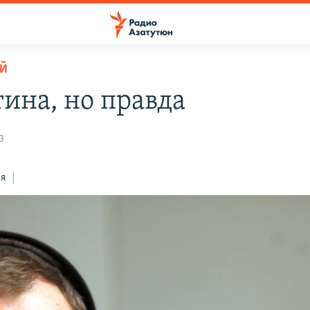
Й
тина, но правда
3
ся