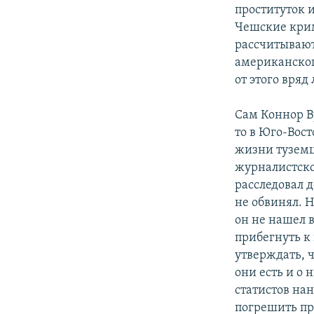
проституток 
Чешские крим
рассчитывают:
американског
от этого вряд
Сам Коннор В
то в Юго-Вос
жизни туземц
журналистско
расследовал 
не обвинял. Н
он не нашел 
прибегнуть к
утверждать, 
они есть и о
статистов на
погрешить пр