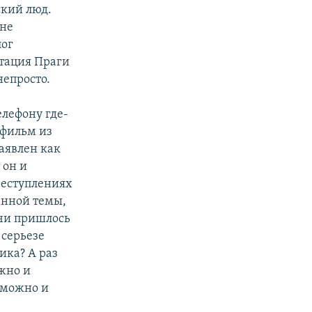
ский люд.
 не
лог
утация Праги
непросто.
елефону где-
 фильм из
аявлен как
 он и
реступлениях
манной темы,
ачи пришлось
 серьезе
ика? А раз
ожно и
 можно и