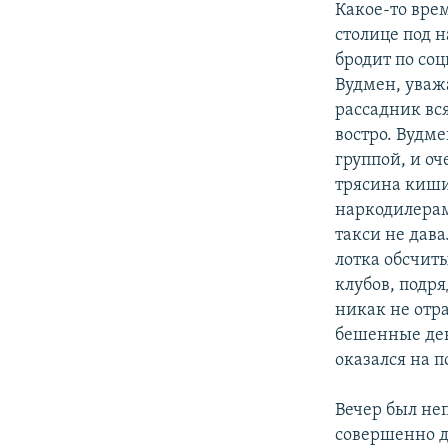
Какое-то врем
столице под 
бродит по со
Вудмен, уваж
рассадник вс
востро. Вудме
группой, и оч
трясина киш
наркодилерам
такси не дава
лотка обсчит
клубов, подря
никак не отр
бешенные день
оказался на 
Вечер был не
совершенно д