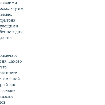
ми своими
поскольку им
семью,
 притона
рышующими
бенно в дни
дается
ривлечь и
ена. Каково
 что
зованного
 съемочной
орый так
– больше.
енными
тов,