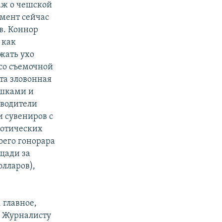
таж о чешской
мент сейчас
в. Коннор
 как
жать ухо
 со съемочной
эта зловонная
ишками и
 водители
и сувениров с
ротических
оего гонорара
щади за
олларов),
 главное,
. Журналисту