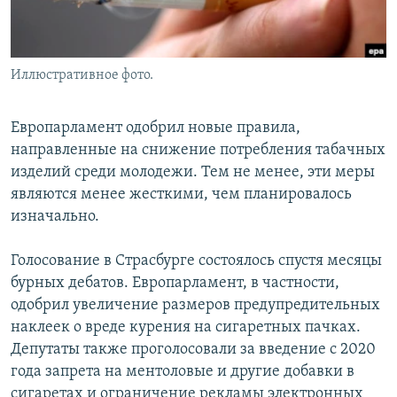
Հայերեն
English
Иллюстративное фото.
Русский
Европарламент одобрил новые правила,
Все сайты Радио Азатутюн
направленные на снижение потребления табачных
изделий среди молодежи. Тем не менее, эти меры
являются менее жесткими, чем планировалось
изначально.
Голосование в Страсбурге состоялось спустя месяцы
бурных дебатов. Европарламент, в частности,
одобрил увеличение размеров предупредительных
наклеек о вреде курения на сигаретных пачках.
Депутаты также проголосовали за введение с 2020
года запрета на ментоловые и другие добавки в
сигаретах и ограничение рекламы электронных