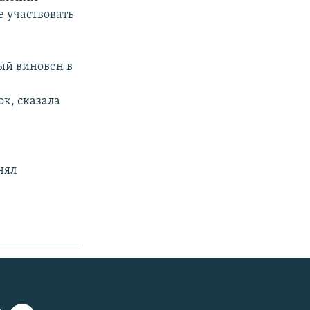
е участвовать
ый виновен в
к, сказала
нял