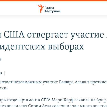
п США отвергает участие
зидентских выборах
3
ся
читает невозможным участие Башара Асада в президе
рии.
арь госдепартамента США Мари Харф заявила на бриф
что президент Сирии Асад совершил так много прест