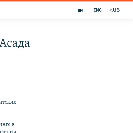
ENG
ՀԱՅ
 Асада
нтских
инге в
уплений