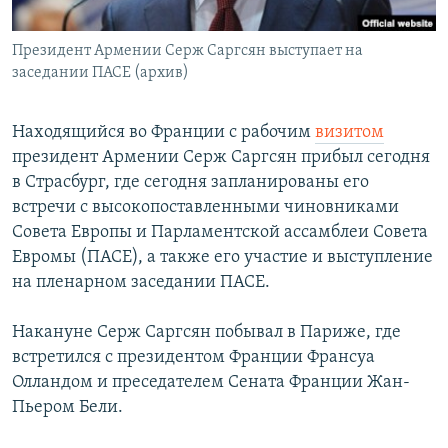
Հայերեն
Президент Армении Серж Саргсян выступает на
English
заседании ПАСЕ (архив)
Русский
Находящийся во Франции с рабочим
визитом
президент Армении Серж Саргсян прибыл сегодня
Все сайты Радио Азатутюн
в Страсбург, где сегодня запланированы его
встречи с высокопоставленными чиновниками
Совета Европы и Парламентской ассамблеи Совета
Евромы (ПАСЕ), а также его участие и выступление
на пленарном заседании ПАСЕ.
Накануне Серж Саргсян побывал в Париже, где
встретился с президентом Франции Франсуа
Олландом и преседателем Сената Франции Жан-
Пьером Бели.