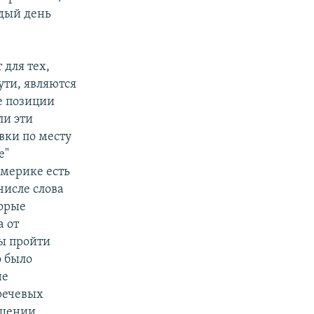
дый день
 для тех,
ути, являются
е позиции
ли эти
вки по месту
е"
мерике есть
числе слова
торые
 от
ы пройти
о было
не
 речевых
ошении