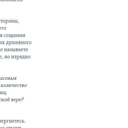
стороны,
его
 в создании
их душевного
не называете
е, но изрядно
расовых
 количество
иц,
кой вере?
вергнетесь.