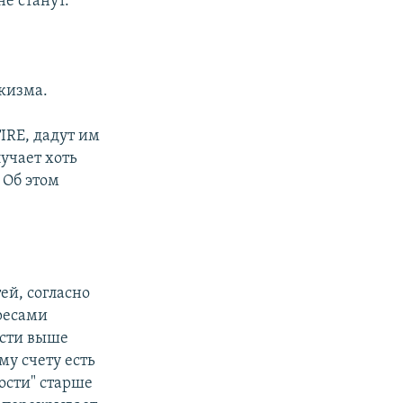
е станут.
акизма.
IRE, дадут им
учает хоть
 Об этом
ей, согласно
ресами
ости выше
му счету есть
ости" старше