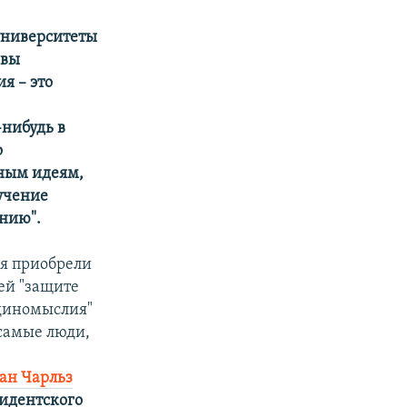
университеты
авы
я – это
-нибудь в
о
дным идеям,
учение
ению".
ия приобрели
ей "защите
единомыслия"
самые люди,
ан Чарльз
зидентского