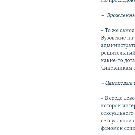
Но преследова
– "Врожденны
– То же самое
Вузовские нач
администрати
решительный 
какие-то дота
чиновникам о
– Однополые 
– В среде ле
которой инте
сексуального
сексуальной о
феномен соци