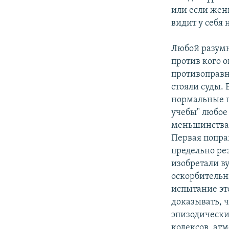
или если жен
видит у себя
Любой разумн
против кого 
противоправ
стояли суды. 
нормальные п
учебы" любое
меньшинства 
Первая попра
предельно рез
изобретали в
оскорбительн
испытание эт
доказывать, 
эпизодические
кодексов, ат