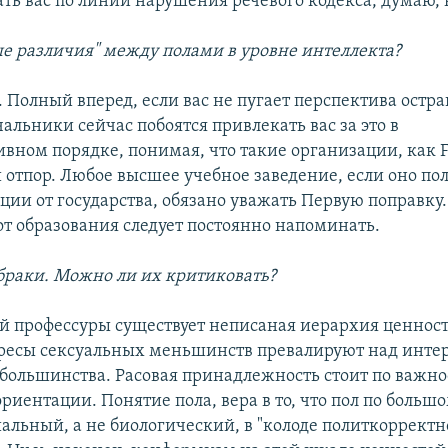
ть вас по линии нарушения речевого кодекса, думаю, н
е различия" между полами в уровне интеллекта?
. Полный вперед, если вас не пугает перспектива остр
альники сейчас побоятся привлекать вас за это в
вном порядке, понимая, что такие организации, как F
отпор. Любое высшее учебное заведение, если оно пол
ции от государства, обязано уважать Первую поправку.
т образования следует постоянно напоминать.
браки. Можно ли их критиковать?
вой профессуры существует неписаная иерархия ценност
ресы сексуальных меньшинств превалируют над инте
 большинства. Расовая принадлежность стоит по важн
риентации. Понятие пола, вера в то, что пол по большо
альный, а не биологический, в "колоде политкорректн