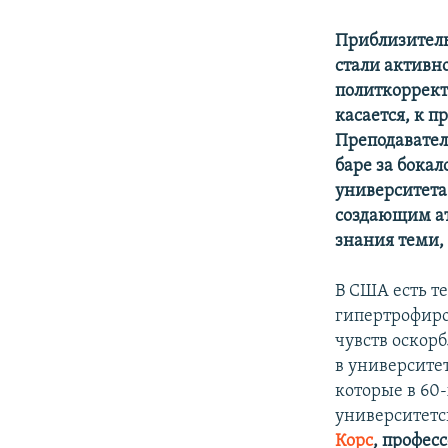
Приблизитель
стали активн
политкоррект
касается, к 
Преподаватели
баре за бока
университета 
создающим ат
знания теми,
В США есть те
гипертрофиро
чувств оскор
в университе
которые в 60
университетс
Корс
, профес