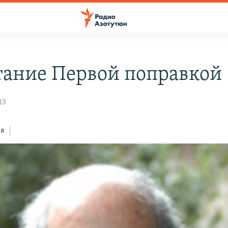
ание Первой поправкой
13
ся