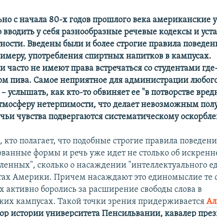
но с начала 80-х годов прошлого века американские 
о вводить у себя разнообразные речевые кодексы и уст
ности. Введены были и более строгие правила поведени
примеру, употребления спиртных напитков в кампусах.
 часто не имеют права встречаться со студентами где
лом пива. Самое неприятное для администрации любог
– услышать, как кто-то обвиняет ее "в потворстве вре
мосферу нетерпимости, что делает невозможным пол
 чьи чувства подвергаются систематическому оскорбл
, кто полагает, что подобные строгие правила поведен
ванные формы и речь уже идет не столько об искренн
бленных", сколько о насаждении "интеллектуального 
тах Америки. Причем насаждают это единомыслие те 
-х активно боролись за расширение свободы слова в
ких кампусах. Такой точки зрения придерживается
Ал
сор истории университета Пенсильвании, кавалер пре