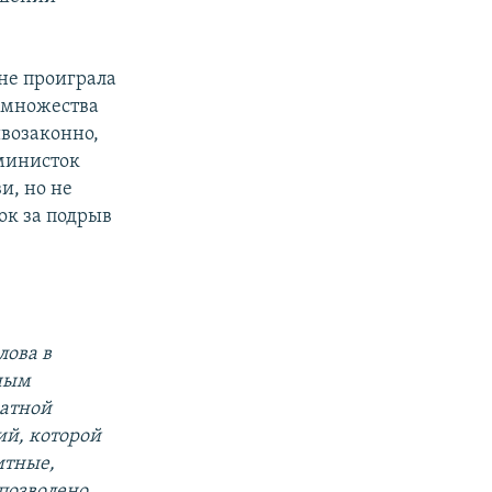
не проиграла
ы множества
ивозаконно,
министок
и, но не
ок за подрыв
лова в
тным
ратной
ий, которой
итные,
позволено