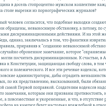
щина в досель стопроцентно мужском коллективе каж
 на столе вырезки из порнографических журналов?
ый человек согласится, что подобные выходки создают
они обращены, невыносимую обстановку, а потому, по с
ными дискриминационными действиями. И на этой ж
Беда, однако, заключалась в том, что фанатики изврати
равила, приравняв к "созданию невыносимой обстано
 случайно оброненное замечание, которое "охраняемы
могли посчитать дискриминационным. К счастью, в А
вка к Конституции, защищающая свободу слова, в том 
кого и полемического. И все эти речевые кодексы, ко
узовские администраторы, дабы оградить меньшинства
ых, по их представлению, высказываний, были обязан
ой самой Первой поправкой. Создателям кодексов над
что замечания, которым они призваны противостоять, 
, а повсеместные и укорененные, и что, в отсутствие
мосфера на кампусе будет настолько враждебной в отн