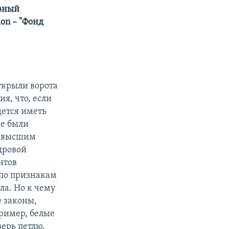
авный
tion – "Фонд
ткрыли ворота
я, что, если
дется иметь
не были
е высшим
дровой
нтов
по признакам
ла. Но к чему
 законы,
ример, белые
ерь петлю,