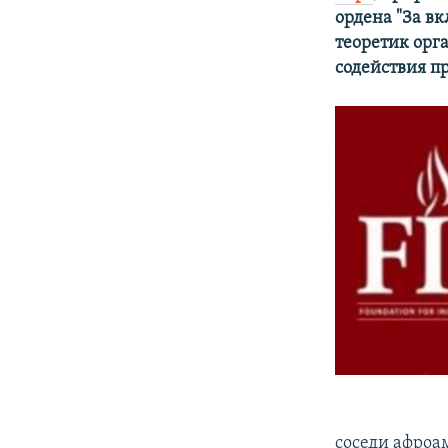
ордена "За вк
теоретик ор
содействия п
соседи афроа