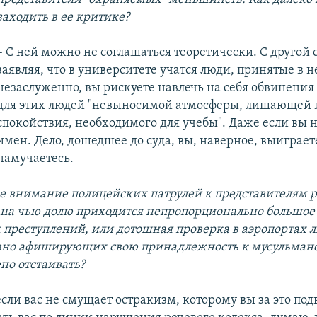
заходить в ее критике?
– С ней можно не соглашаться теоретически. С другой 
заявляя, что в университете учатся люди, принятые в н
незаслуженно, вы рискуете навлечь на себя обвинения
для этих людей "невыносимой атмосферы, лишающей 
спокойствия, необходимого для учебы". Даже если вы 
имен. Дело, дошедшее до суда, вы, наверное, выиграет
намучаетесь.
 внимание полицейских патрулей к представителям 
на чью долю приходится непропорционально большое
преступлений, или дотошная проверка в аэропортах л
вно афиширующих свою принадлежность к мусульманс
но отстаивать?
если вас не смущает остракизм, которому вы за это под