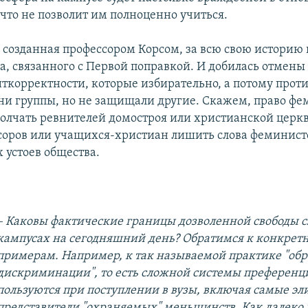
что не позволит им полноценно учиться.
 созданная профессором Корсом, за всю свою историю 
ла, связанного с Первой поправкой. И добилась отмен
иткорректности, которые избирательно, а потому прот
и группы, но не защищали другие. Скажем, право фе
молчать ревнителей домостроя или христианской церкв
соров или учащихся-христиан лишить слова феминист
 устоев общества.
– Каковы фактические границы дозволенной свободы с
кампусах на сегодняшний день? Обратимся к конкре
примерам. Например, к так называемой практике "об
дискриминации", то есть сложной системы преференц
пользуются при поступлении в вузы, включая самые эл
представители "охраняемых" меньшинств. Как далеко 