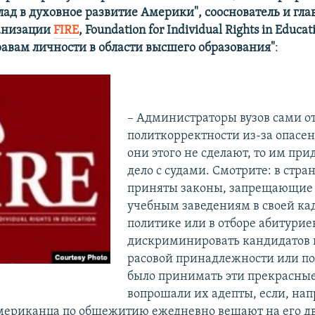
лад в духовное развитие Америки", сооснователь и гл
ганизации
FIRE
, Foundation for Individual Rights in Educa
равам личности в области высшего образования"
:
– Администраторы вузов сами о
политкорректности из-за опасени
они этого не сделают, то им при
дело с судами. Смотрите: в стра
приняты законы, запрещающи
учебным заведениям в своей ка
политике или в отборе абитурие
дискриминировать кандидатов 
расовой принадлежности или по
было принимать эти прекрасные
вопрошали их адепты, если, нап
мериканца по общежитию ежедневно вешают на его дв