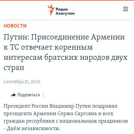
Ссылки
доступа
Перейти
НОВОСТИ
к
ГЛАВНАЯ
Путин: Присоединение Армении
основному
НОВОСТИ
содержанию
к ТС отвечает коренным
ПОЛИТИКА
Перейти
интересам братских народов двух
к
ОБЩЕСТВО
стран
основной
ЭКОНОМИКА
навигации
Сентябрь 21, 2013
Перейти
РЕГИОН
к
Поделиться
НАГОРНЫЙ КАРАБАХ
поиску
Президент России Владимир Путин поздравил
КУЛЬТУРА
президента Армении Сержа Саргсяна и всех
СПОРТ
граждан республики с национальным праздником
- Днём независимости.
АРХИВ