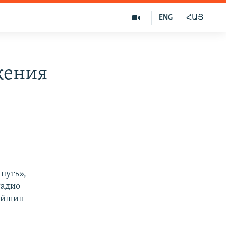
ENG
ՀԱՅ
жения
путь»,
Радио
рейшин