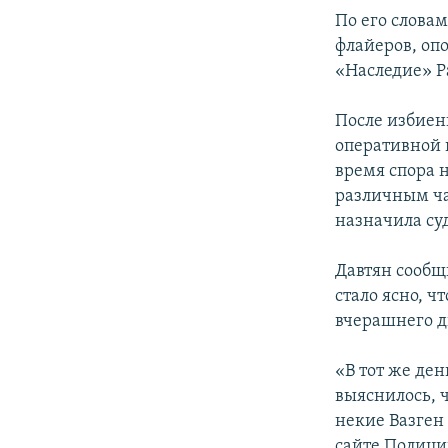
По его слова
флайеров, оп
«Наследие» 
После избиен
оперативной г
время спора 
различным ча
назначила су
Давтян сообщ
стало ясно, ч
вчерашнего д
«В тот же де
выяснилось, 
некие Вазген
сайте Полиц