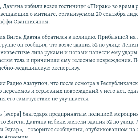
м, Давтяна избили возле гостиницы «Ширак» во время 
овещающих о митинге, организуемом 20 сентября лид
Раффи Ованнисяном.
ия Виген Давтян обратился в полицию. Прибывшей на 
руппе он сообщил, что возле здания 52 по улице Лени
неизвестные лица руками и ногами нанесли ему удары 
стям тела и причинили ему телесные повреждения. 
дебно-медицинскую экспертизу.
ил Радио Азатутюн, что после осмотра в Республиканс
то переломов и серьезных повреждений у него нет, одн
ня его самочувствие не улучшается.
нь [вчера] благодаря предпринятым полицией меропри
что Вигена Давтяна избили жители здания 52 по улице
 и Эдгар», - говорится сообщении, опубликованном н
ии Армении.