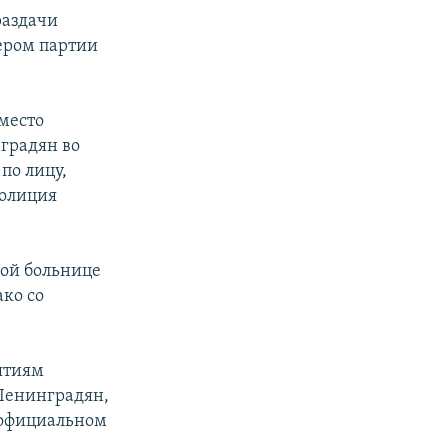
раздачи
ером партии
место
нградян во
по лицу,
Полиция
кой больнице
ако со
ятиям
 Ленинградян,
а официальном