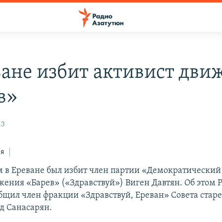
ване избит активист дви
в»
13
ся
м в Ереване был избит член партии «Демократический 
жения «Барев» («Здравствуй») Виген Давтян. Об этом 
бщил член фракции «Здравствуй, Ереван» Совета ста
д Санасарян.