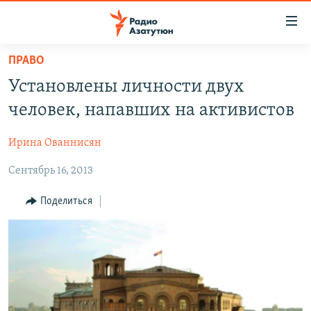
Ссылки
доступа
Перейти
ПРАВО
к
ГЛАВНАЯ
Установлены личности двух
основному
НОВОСТИ
содержанию
человек, напавших на активистов
ПОЛИТИКА
Перейти
к
Ирина Ованнисян
ОБЩЕСТВО
основной
Сентябрь 16, 2013
ЭКОНОМИКА
навигации
Перейти
РЕГИОН
Поделиться
к
НАГОРНЫЙ КАРАБАХ
поиску
КУЛЬТУРА
СПОРТ
АРХИВ