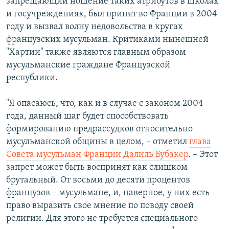
запрещающий ношение таких атрибутов в школах
и госучреждениях, был принят во Франции в 2004
году и вызвал волну недовольства в кругах
французских мусульман. Критиками нынешней
"Хартии" также являются главным образом
мусульманские граждане Французской
республики.
"Я опасаюсь, что, как и в случае с законом 2004
года, данный шаг будет способствовать
формированию предрассудков относительно
мусульманской общины в целом, – отметил
глава
Совета мусульман Франции Далиль Бубакер
. – Этот
запрет может быть воспринят как слишком
брутальный. От восьми до десяти процентов
французов – мусульмане, и, наверное, у них есть
право выразить свое мнение по поводу своей
религии. Для этого не требуется специального