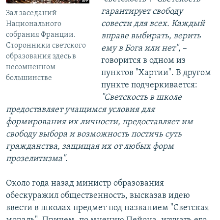
гарантирует свободу
Зал заседаний
совести для всех. Каждый
Национального
собрания Франции.
вправе выбирать, верить
Сторонники светского
ему в Бога или нет"
, –
образования здесь в
говорится в одном из
несомненном
пунктов "Хартии". В другом
большинстве
пункте подчеркивается:
"Светскость в школе
предоставляет учащимся условия для
формирования их личности, предоставляет им
свободу выбора и возможность постичь суть
гражданства, защищая их от любых форм
прозелитизма"
.
Около года назад министр образования
обескуражил общественность, высказав идею
ввести в школах предмет под названием "Светская