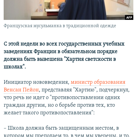
Հայերեն
English
Французская мусульманка в традиционной одежде
Русский
С этой недели во всех государственных учебных
Все сайты Радио Азатутюн
заведениях Франции в обязательном порядке
должна быть вывешена "Хартия светскости в
школах".
Инициатор нововведения,
министр образования
Венсан Пейон
, представляя "Хартию", подчеркнул,
что речь не идет о "противопоставлении одних
граждан другим, но о борьбе против тех, кто
желает такого противопоставления":
– Школа должна быть защищенным местом, в
котором мы преподаем то, в чем мы уверены, и то,