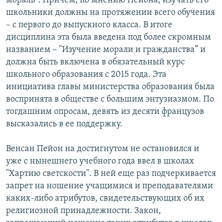
мораль". Причем, по мнению Пейона, изучать его
школьники должны на протяжении всего обучения
– с первого до выпускного класса. В итоге
дисциплина эта была введена под более скромным
названием – "Изучение морали и гражданства” и
должна быть включена в обязательный курс
школьного образования с 2015 года. Эта
инициатива главы министерства образования была
воспринята в обществе с большим энтузиазмом. По
тогдашним опросам, девять из десяти французов
высказались в ее поддержку.
Венсан Пейон на достигнутом не остановился и
уже с нынешнего учебного года ввел в школах
"Хартию светскости". В ней еще раз подчеркивается
запрет на ношение учащимися и преподавателями
каких-либо атрибутов, свидетельствующих об их
религиозной принадлежности. Закон,