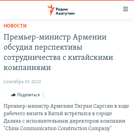
Ссылки
доступа
Перейти
НОВОСТИ
к
ГЛАВНАЯ
Премьер-министр Армении
основному
НОВОСТИ
содержанию
обсудил перспективы
ПОЛИТИКА
Перейти
сотрудничества с китайскими
к
ОБЩЕСТВО
компаниями
основной
ЭКОНОМИКА
навигации
Сентябрь 10, 2013
Перейти
РЕГИОН
к
Поделиться
НАГОРНЫЙ КАРАБАХ
поиску
Премьер-министр Армении Тигран Саргсян в ходе
КУЛЬТУРА
рабочего визита в Китай встретился в городе
СПОРТ
Далянь с исполнительным директором компании
"China Communication Construction Company"
АРХИВ