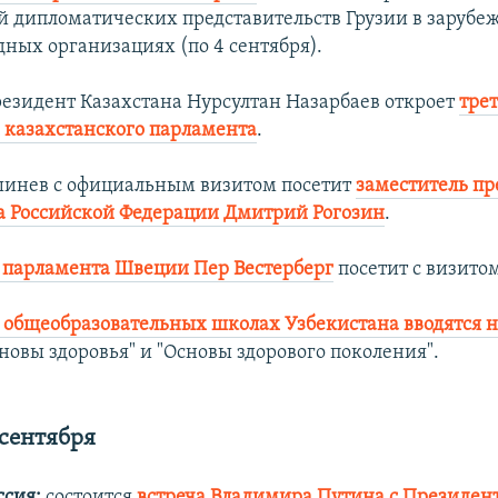
й дипломатических представительств Грузии в зарубе
ных организациях (по 4 сентября).
езидент Казахстана Нурсултан Назарбаев откроет
тре
а казахстанского парламента
.
инев с официальным визитом посетит
заместитель пр
а Российской Федерации Дмитрий Рогозин
.
 парламента Швеции Пер Вестерберг
посетит с визито
 общеобразовательных школах Узбекистана вводятся 
новы здоровья" и "Основы здорового поколения".
 сентября
ссия:
состоится
встреча Владимира Путина с Президен