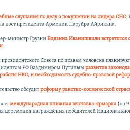
ебные слушания по делу о покушении на лидера СНО
,
на пост президента Армении Паруйра Айрикяна.
ер-министр Грузии
Бидзина Иванишвили встретится 
и
.
 президентского Совета по правам человека планируют
резидентом РФ Владимиром Путиным
развитие законода
работы НКО, и необходимость судебно-правовой рефо
тельство обсудит
реформу ракетно-космической отрас
ская
международная книжная выставка-ярмарка
(по 9
я церемония награждения победителей Национальног