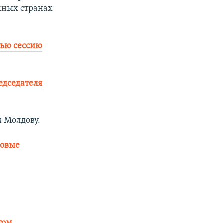
жных странах
тью сессию
едседателя
м Молдову.
новые
том