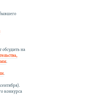
 бывшего
с
 обсудить на
тельства,
рмы
.
ли
.
 сентября).
о конкурса