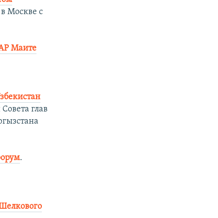
 в Москве с
АР Маите
Узбекистан
 Совета глав
ыргызстана
форум
.
 Шелкового