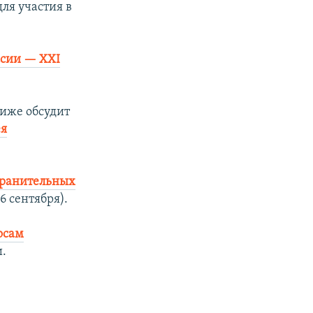
ля участия в
ссии — XXI
иже обсудит
ея
хранительных
6 сентября).
осам
.