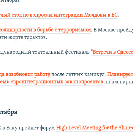
ентября).
глый стол по вопросам интеграции Молдовы в ЕС
.
солидарности в борьбе с терроризмом
. В Москве пройд
ти жертв терактов.
дународный театральный фестиваль
"Встречи в Одессе
да возобновит работу
после летних каникул.
Планирует
семь евроинтеграционных законопроектов
на пленарн
нтября
:
в Баку пройдет форум
High Level Meeting for the Shared