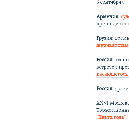
6 сентября).
Армения:
суд
претендента 
Грузия:
премь
журналистам
Россия:
члены
встрече с п
касающегося 
Россия:
прави
XXVI Москов
Торжественна
"Книга года"
.