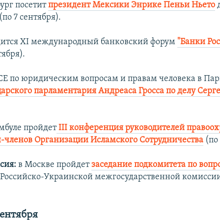
ург посетит
президент Мексики Энрике Пеньи Ньето
д
по 7 сентября).
дится XI международный банковский форум
"Банки Ро
тября).
Е по юридическим вопросам и правам человека в Пар
арского парламентария Андреаса Гросса по делу Серг
мбуле пройдет
III конференция руководителей правоо
н-членов Организации Исламского Сотрудничества
(по 
сия:
в Москве пройдет
заседание подкомитета по вопр
Российско-Украинской межгосударственной комиссии
сентября