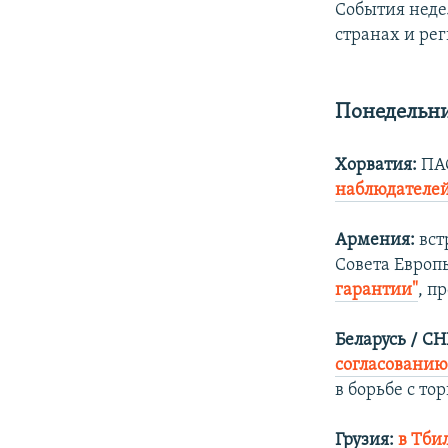
События неде
странах и ре
Понедельни
Хорватия:
ПАС
наблюдателей
Армения:
вст
Совета Европ
гарантии"
, п
Беларусь / СН
согласованию
в борьбе с то
Грузия:
в Тби