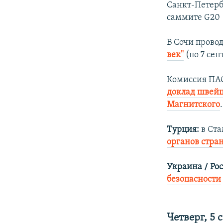
Санкт-Петерб
саммите G20 (
В Сочи прово
век"
(по 7 сен
Комиссия ПАС
доклад швейц
Магнитского
.
Турция:
в Ста
органов стра
Украина / Рос
безопасности
Четверг, 5 