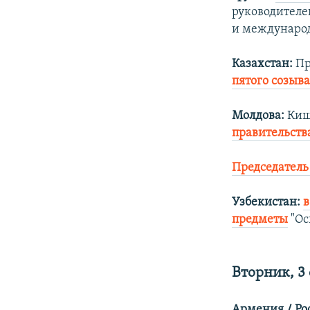
руководителе
и международ
Казахстан:
Пр
пятого созыв
Молдова:
Киш
правительств
Председатель
Узбекистан:
в
предметы
"Ос
Вторник, 3
Армения / Ро