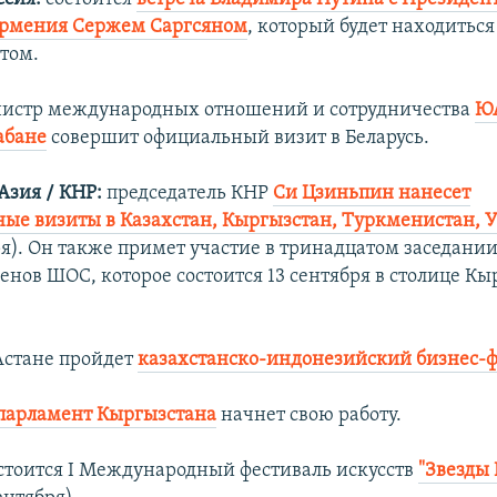
Армения Сержем Саргсяном
, который будет находиться
том.
истр международных отношений и сотрудничества
Ю
абане
совершит официальный визит в Беларусь.
Азия / КНР:
председатель КНР
Си Цзиньпин нанесет
ные визиты в Казахстан, Кыргызстан, Туркменистан, 
ря). Он также примет участие в тринадцатом заседании
енов ШОС, которое состоится 13 сентября в столице К
Астане пройдет
казахстанско-индонезийский бизнес-
парламент Кыргызстана
начнет свою работу.
стоится I Международный фестиваль искусств
"Звезды