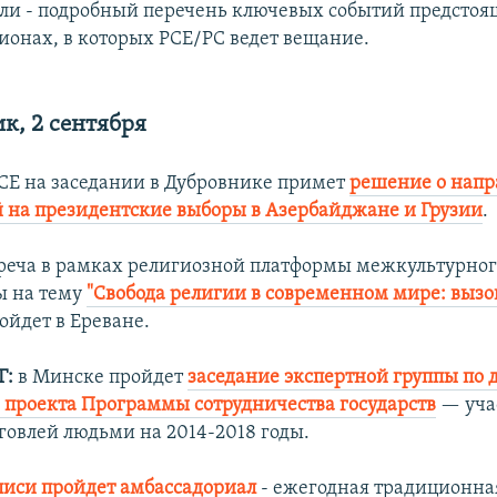
ли - подробный перечень ключевых событий предстоя
гионах, в которых РСЕ/РС ведет вещание.
к, 2 сентября
Е на заседании в Дубровнике примет
решение о нап
 на президентские выборы в Азербайджане и Грузии
.
реча в рамках религиозной платформы межкультурног
ы на тему
"Свобода религии в современном мире: вызо
ройдет в Ереване.
Г:
в Минске пройдет
заседание экспертной группы по 
 проекта Программы сотрудничества государств
— уча
рговлей людьми на 2014-2018 годы.
лиси пройдет амбассадориал
- ежегодная традиционна