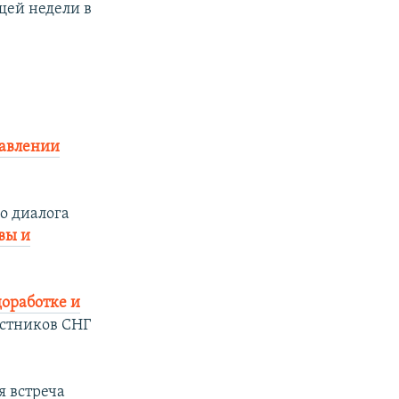
щей недели в
равлении
о диалога
вы и
доработке и
стников СНГ
я встреча