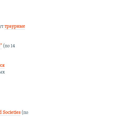
ут
траурные
"
(по 14
ся
ых
 Societies
(по