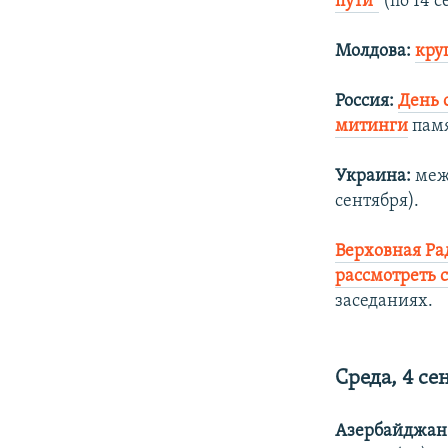
пути"
(по 14 с
Молдова:
кру
Россия:
День 
митинги
памя
Украина:
меж
сентября).
Верховная Ра
рассмотреть 
заседаниях.
Среда, 4 се
Азербайджан