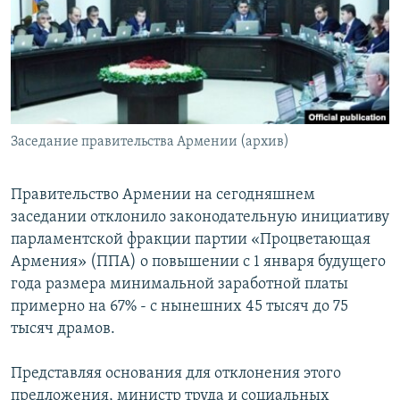
Հայերեն
English
Русский
Заседание правительства Армении (архив)
Все сайты Радио Азатутюн
Правительство Армении на сегодняшнем
заседании отклонило законодательную инициативу
парламентской фракции партии «Процветающая
Армения» (ППА) о повышении с 1 января будущего
года размера минимальной заработной платы
примерно на 67% - с нынешних 45 тысяч до 75
тысяч драмов.
Представляя основания для отклонения этого
предложения, министр труда и социальных