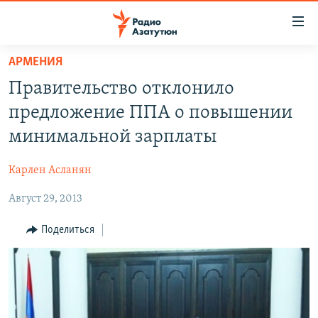
Ссылки
доступа
Перейти
АРМЕНИЯ
к
ГЛАВНАЯ
Правительство отклонило
основному
НОВОСТИ
содержанию
предложение ППА о повышении
ПОЛИТИКА
Перейти
минимальной зарплаты
к
ОБЩЕСТВО
основной
Карлен Асланян
ЭКОНОМИКА
навигации
Перейти
Август 29, 2013
РЕГИОН
к
НАГОРНЫЙ КАРАБАХ
Поделиться
поиску
КУЛЬТУРА
СПОРТ
АРХИВ