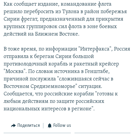
Как сообщает издание, командование флота
Հայերեն
решило перебросить из Тулона в район побережья
Сирии фрегат, предназначенный для прикрытия
English
крупных группировок сил флота в зоне боевых
Русский
действий на Ближнем Востоке.
В тоже время, по информации "Интерфакса", Россия
Все сайты Радио Азатутюн
отправила к берегам Сирии большой
противолодочный корабль и ракетный крейсер
"Москва". По словам источника в Генштабе,
причиной послужила "сложившаяся сейчас в
Восточном Средиземноморье" ситуация.
Сообщается, что российские корабли "готовы к
любым действиям по защите российских
национальных интересов в регионе".
Поделиться
Follow us