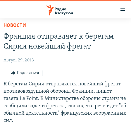
Ссылки
доступа
Перейти
НОВОСТИ
к
ГЛАВНАЯ
Франция отправляет к берегам
основному
НОВОСТИ
содержанию
Сирии новейший фрегат
ПОЛИТИКА
Перейти
к
Август 29, 2013
ОБЩЕСТВО
основной
ЭКОНОМИКА
Поделиться
навигации
Перейти
РЕГИОН
К берегам Сирии отправляется новейший фрегат
к
противовоздушной обороны Франции, пишет
НАГОРНЫЙ КАРАБАХ
поиску
газета Le Point. В Министерстве обороны страны не
КУЛЬТУРА
сообщили задачи фрегата, сказав, что речь идет "об
обычной деятельности" французских вооруженных
СПОРТ
сил.
АРХИВ