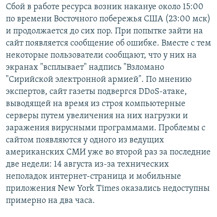
Сбой в работе ресурса возник накануе около 15:00
Հայերեն
по времени Восточного побережья США (23:00 мск)
и продолжается до сих пор. При попытке зайти на
English
сайт появляется сообщение об ошибке. Вместе с тем
Русский
некоторые пользователи сообщают, что у них на
экранах "всплывает" надпись "Взломано
"Сирийской электронной армией". По мнению
Все сайты Радио Азатутюн
экспертов, сайт газеты подвергся DDoS-атаке,
выводящей на время из строя компьютерные
серверы путем увеличения на них нагрузки и
заражения вирусными программами. Проблемы с
сайтом появляются у одного из ведущих
американских СМИ уже во второй раз за последние
две недели: 14 августа из-за технических
неполадок интернет-страница и мобильные
приложения New York Times оказались недоступны
примерно на два часа.