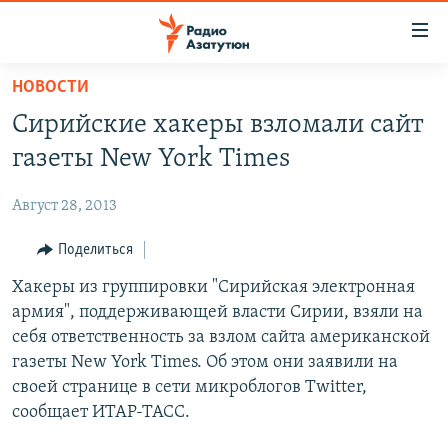
Ссылки
доступа
Перейти
НОВОСТИ
к
ГЛАВНАЯ
Сирийские хакеры взломали сайт
основному
НОВОСТИ
содержанию
газеты New York Times
ПОЛИТИКА
Перейти
к
Август 28, 2013
ОБЩЕСТВО
основной
ЭКОНОМИКА
Поделиться
навигации
Перейти
РЕГИОН
Хакеры из группировки "Сирийская электронная
к
армия", поддерживающей власти Сирии, взяли на
НАГОРНЫЙ КАРАБАХ
поиску
себя ответственность за взлом сайта американской
КУЛЬТУРА
газеты New York Times. Об этом они заявили на
своей странице в сети микроблогов Twitter,
СПОРТ
сообщает ИТАР-ТАСС.
АРХИВ