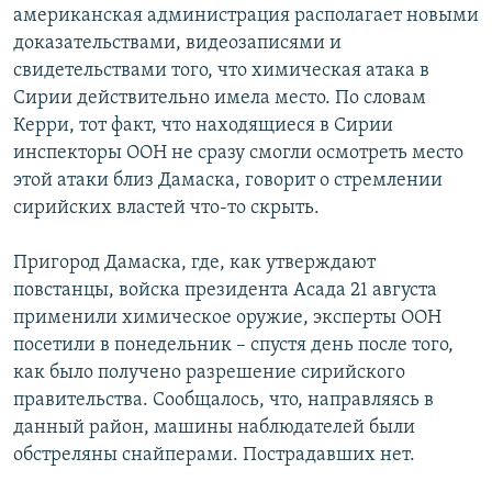
американская администрация располагает новыми
Հայերեն
доказательствами, видеозаписями и
свидетельствами того, что химическая атака в
English
Сирии действительно имела место. По словам
Русский
Керри, тот факт, что находящиеся в Сирии
инспекторы ООН не сразу смогли осмотреть место
этой атаки близ Дамаска, говорит о стремлении
Все сайты Радио Азатутюн
сирийских властей что-то скрыть.
Пригород Дамаска, где, как утверждают
повстанцы, войска президента Асада 21 августа
применили химическое оружие, эксперты ООН
посетили в понедельник – спустя день после того,
как было получено разрешение сирийского
правительства. Сообщалось, что, направляясь в
данный район, машины наблюдателей были
обстреляны снайперами. Пострадавших нет.