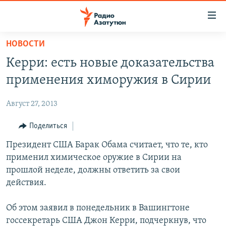
Ссылки
доступа
Перейти
НОВОСТИ
к
ГЛАВНАЯ
Керри: есть новые доказательства
основному
НОВОСТИ
содержанию
применения химоружия в Сирии
ПОЛИТИКА
Перейти
к
Август 27, 2013
ОБЩЕСТВО
основной
ЭКОНОМИКА
Поделиться
навигации
Перейти
РЕГИОН
Президент США Барак Обама считает, что те, кто
к
применил химическое оружие в Сирии на
НАГОРНЫЙ КАРАБАХ
поиску
прошлой неделе, должны ответить за свои
КУЛЬТУРА
действия.
СПОРТ
Об этом заявил в понедельник в Вашингтоне
АРХИВ
госсекретарь США Джон Керри, подчеркнув, что