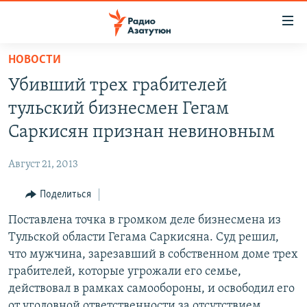
Ссылки
доступа
Перейти
НОВОСТИ
к
ГЛАВНАЯ
Убивший трех грабителей
основному
НОВОСТИ
содержанию
тульский бизнесмен Гегам
ПОЛИТИКА
Перейти
Саркисян признан невиновным
к
ОБЩЕСТВО
основной
Август 21, 2013
ЭКОНОМИКА
навигации
Перейти
Поделиться
РЕГИОН
к
Поставлена точка в громком деле бизнесмена из
НАГОРНЫЙ КАРАБАХ
поиску
Тульской области Гегама Саркисяна. Суд решил,
КУЛЬТУРА
что мужчина, зарезавший в собственном доме трех
СПОРТ
грабителей, которые угрожали его семье,
действовал в рамках самообороны, и освободил его
АРХИВ
от уголовной ответственности за отсутствием