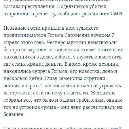
состава преступления. Подельников убитых
Հայերեն
отправили за решетку, сообщают российские СМИ.
English
Незваные гости пришли в дом тульского
Русский
предпринимателя Гегама Саркисяна вечером 7
апреля этого года. Четверо мужчин действовали
Все сайты Радио Азатутюн
быстро по заранее составленной схеме: найти всех
находящихся в доме, избить, запугать и выяснить,
где семья хранит деньги. В доме, кроме хозяина,
находились супруга Гегама, его невестка, дочь и
несколько детей. Главу семейства скрутили,
вставили в рот ствол пистолета и начали угрожать
выстрелить, если не получат деньги. Женщины
собрали все, что было и отдали грабителям, однако
тех не устроила сумма - они явно рассчитывали на
большее.