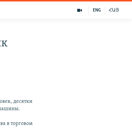
ENG
ՀԱՅ
ик
овек, десятки
 машины.
ва в торговом