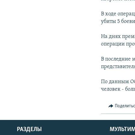
В ходе опера
убиты 5 боеви
На днях прем
операции про
В последние 
представител
По данным ОО
человек - бол
Поделить
РАЗДЕЛЫ
МУЛЬТИ