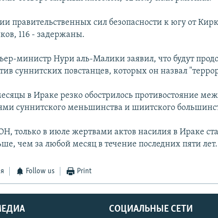
ции правительственных сил безопасности к югу от Кир
ков, 116 - задержаны.
ьер-министр Нури аль-Малики заявил, что будут про
тив суннитских повстанцев, которых он назвал "терро
месяцы в Ираке резко обострилось противостояние ме
ями суннитского меньшинства и шиитского большинс
Н, только в июле жертвами актов насилия в Ираке ста
ьше, чем за любой месяц в течение последних пяти лет.
ся
Follow us
Print
МЕДИА
СОЦИАЛЬНЫЕ СЕТИ