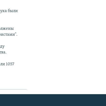
кука были
должены
ристами".
жду
тва.
ли 1057