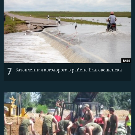
Հայերեն
English
Русский
Все сайты Радио Азатутюн
7
Затопленная автодорога в районе Благовещенска