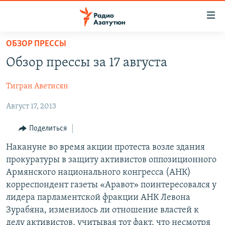
Ссылки
доступа
Перейти
ОБЗОР ПРЕССЫ
к
ГЛАВНАЯ
Обзор прессы за 17 августа
основному
НОВОСТИ
содержанию
Тигран Аветисян
ПОЛИТИКА
Перейти
к
Август 17, 2013
ОБЩЕСТВО
основной
ЭКОНОМИКА
навигации
Поделиться
Перейти
РЕГИОН
Накануне во время акции протеста возле здания
к
прокуратуры в защиту активистов оппозиционного
НАГОРНЫЙ КАРАБАХ
поиску
Армянского национального конгресса (АНК)
КУЛЬТУРА
корреспондент газеты «Аравот» поинтересовался у
лидера парламентской фракции АНК Левона
СПОРТ
Зурабяна, изменилось ли отношение властей к
АРХИВ
делу активистов, учитывая тот факт, что несмотря