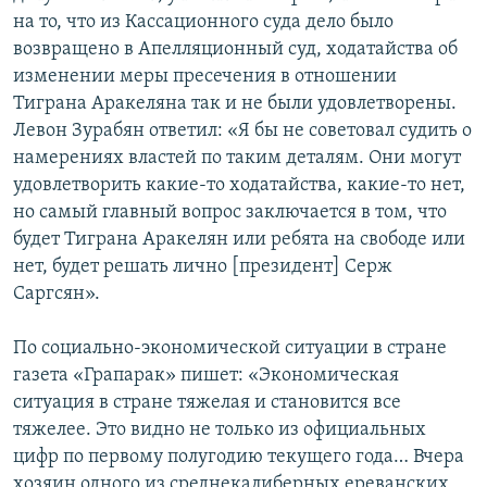
на то, что из Кассационного суда дело было
Հայերեն
возвращено в Апелляционный суд, ходатайства об
изменении меры пресечения в отношении
English
Тиграна Аракеляна так и не были удовлетворены.
Русский
Левон Зурабян ответил: «Я бы не советовал судить о
намерениях властей по таким деталям. Они могут
Все сайты Радио Азатутюн
удовлетворить какие-то ходатайства, какие-то нет,
но самый главный вопрос заключается в том, что
будет Тиграна Аракелян или ребята на свободе или
нет, будет решать лично [президент] Серж
Саргсян».
По социально-экономической ситуации в стране
газета «Грапарак» пишет: «Экономическая
ситуация в стране тяжелая и становится все
тяжелее. Это видно не только из официальных
цифр по первому полугодию текущего года… Вчера
хозяин одного из среднекалиберных ереванских