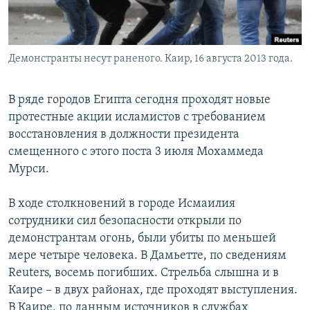
Հայերեն
English
Демонстранты несут раненого. Каир, 16 августа 2013 года.
Русский
В ряде городов Египта сегодня проходят новые
Все сайты Радио Азатутюн
протестные акции исламистов с требованием
восстановления в должности президента
смещенного с этого поста 3 июля Мохаммеда
Мурси.
В ходе столкновений в городе Исмаилия
сотрудники сил безопасности открыли по
демонстрантам огонь, были убиты по меньшей
мере четыре человека. В Дамьетте, по сведениям
Reuters, восемь погибших. Стрельба слышна и в
Каире – в двух районах, где проходят выступления.
В Каире, по данным источников в службах