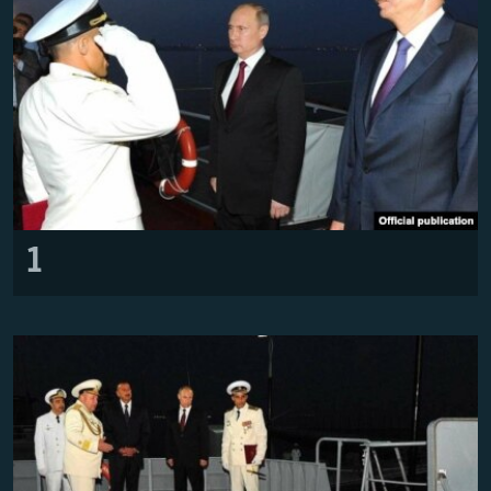
Հայերեն
English
Русский
Все сайты Радио Азатутюн
1