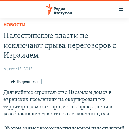
Ссылки
доступа
Перейти
НОВОСТИ
к
ГЛАВНАЯ
Палестинские власти не
основному
НОВОСТИ
содержанию
исключают срыва переговоров с
ПОЛИТИКА
Перейти
Израилем
к
ОБЩЕСТВО
основной
Август 13, 2013
ЭКОНОМИКА
навигации
Перейти
Поделиться
РЕГИОН
к
Дальнейшее строительство Израилем домов в
НАГОРНЫЙ КАРАБАХ
поиску
еврейских поселениях на оккупированных
КУЛЬТУРА
территориях может привести к прекращению
СПОРТ
возобновившихся контактов с палестинцами.
АРХИВ
Об этом заявил высокопоставленный палестинский