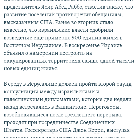
представитель Ясир Абед Раббо, отметив также, что
Հայերեն
развитие поселений противоречит обещаниям,
English
высказанным США. Ранее во вторник стало
известно, что израильские власти одобрили
Русский
возведение еще примерно 900 единиц жилья в
Восточном Иерусалиме. В воскресенье Израиль
Все сайты Радио Азатутюн
объявил о намерении построить на
оккупированных территориях свыше одной тысячи
новых единиц жилья.
В среду в Иерусалиме должен пройти второй раунд
консультаций между израильскими и
палестинскими дипломатами, которые две недели
назад встречались в Вашингтоне. Переговоры,
возобновившиеся после трехлетнего перерыва,
проходят при посредничестве Соединенных
Штатов. Госсекретарь США Джон Керри, выступая