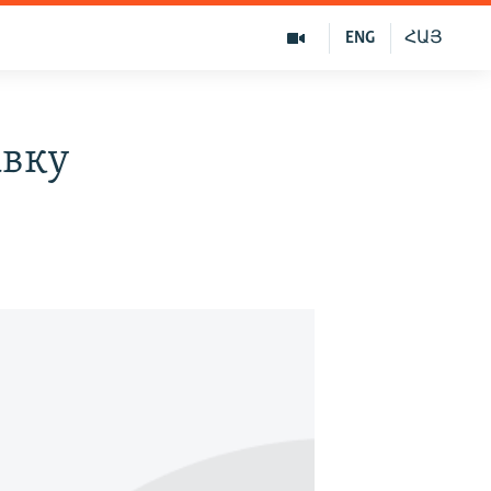
ENG
ՀԱՅ
авку