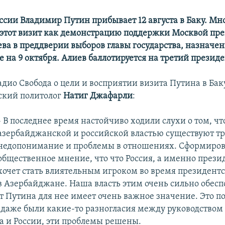
ссии Владимир Путин прибывает 12 августа в Баку. Мн
этот визит как демонстрацию поддержки Москвой пр
ва в преддверии выборов главы государства, назначе
 на 9 октября. Алиев баллотируется на третий президе
дио Свобода о цели и восприятии визита Путина в Бак
ский политолог
Натиг Джафарли
:
- В последнее время настойчиво ходили слухи о том, ч
азербайджанской и российской властью существуют тр
недопонимание и проблемы в отношениях. Сформиров
общественное мнение, что что Россия, а именно прези
хочет стать влиятельным игроком во время президент
в Азербайджане. Наша власть этим очень сильно обесп
т Путина для нее имеет очень важное значение. Это п
ли даже были какие-то разногласия между руководством
 и России, эти проблемы решены.