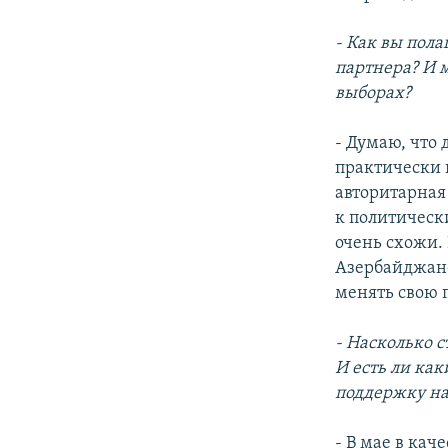
- Как вы пола
партнера? И 
выборах?
- Думаю, что 
практически 
авторитарная
к политическ
очень схожи. 
Азербайджане
менять свою 
- Насколько с
И есть ли ка
поддержку на
- В мае в ка