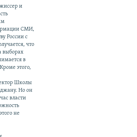
жиссер и
есть
ым
формации СМИ,
ву России с
олучается, что
а выборах
нимается в
Кроме этого,
ректор Школы
джану. Но он
час власти
ожность
этого не
м