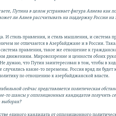
гаете, Путина в целом устраивает фигура Алиева как п
может ли Алиев рассчитывать на поддержку России на 
да. И стиль правления, и стиль мышления, и система 
ничем не отличаются в Азербайджане и в России. Така
 система правления, такое же отношение к гражданск
им движениям. Мировоззрение и ценности обоих рук
Не думаю, что Путин заинтересован в том, чтобы в ход
 случились какие-то перемены. Россия вряд ли будет
политику по отношению к азербайджанской власти.
табильной сейчас представляется политическая обстано
кие-то шансы у оппозиционных кандидатов получить с
 выборах?
честве единого кандидата от оппозиционного политичес