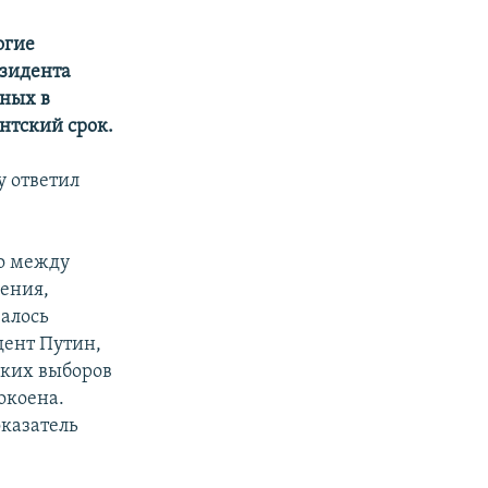
огие
езидента
нных в
нтский срок.
у ответил
то между
ения,
алось
дент Путин,
ских выборов
окоена.
оказатель