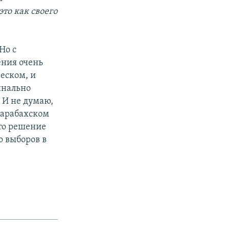
то как своего
Но с
ения очень
еском, и
инально
 И не думаю,
карабахском
то решение
о выборов в