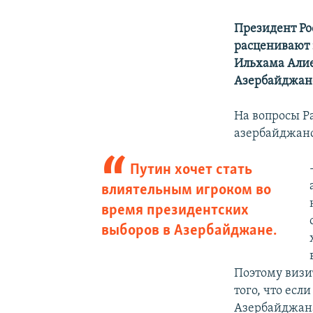
Президент Ро
расценивают 
Ильхама Алие
Азербайджане
На вопросы Ра
азербайджан
Путин хочет стать
влиятельным игроком во
время президентских
выборов в Азербайджане.
Поэтому визи
того, что ес
Азербайджана