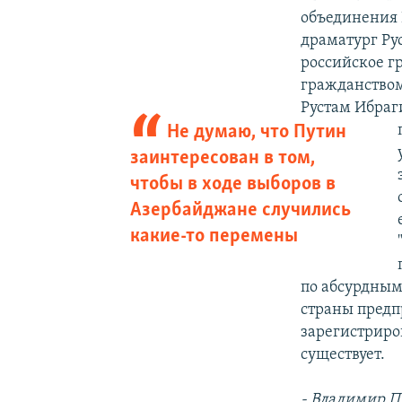
объединения 
драматург Рус
российское г
гражданством
Рустам Ибраги
Не думаю, что Путин
заинтересован в том,
чтобы в ходе выборов в
Азербайджане случились
какие-то перемены
по абсурдным 
страны предп
зарегистриров
существует.
- Владимир П