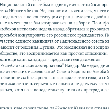
Национальный совет был выдвинут известный киноре
там Ибрагимбеков. Но, как потом выяснилось, у него 
ражданство, а по конституции страны человек с двойн
 не имеет права баллотироваться на выборах. По ин
мбеков несколько недель назад обратился к руководст
просьбой аннулировать его российское гражданство.
П
участие единого кандидата от Национального совета н
зависит от решения Путина. Это неоднозначно воспри
обществе, это воспринимается как просчет оппозиции. 
есть еще один кандидат - представитель движения
"Республиканская альтернатива" Ильдар Мамедов, ди
политических исследований Совета Европы по Азербай
обвинениям был арестован в феврале этого года, и сей
ринимают очень серьезные попытки не дать ему возм
аться, хотя по законодательству никаких преград для 
утин в ходе своего турне по Южному Кавказу и страна