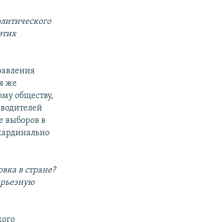
олитического
этих
правления
я же
ому обществу,
оводителей
е выборов в
 кардинально
вка в стране?
ерьезную
кого