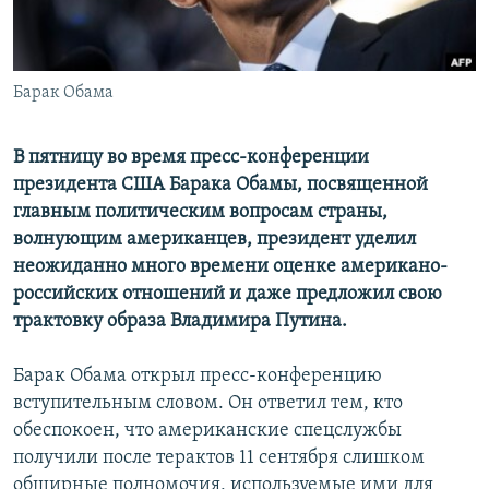
Հայերեն
English
Барак Обама
Русский
В пятницу во время пресс-конференции
Все сайты Радио Азатутюн
президента США Барака Обамы, посвященной
главным политическим вопросам страны,
волнующим американцев, президент уделил
неожиданно много времени оценке американо-
российских отношений и даже предложил свою
трактовку образа Владимира Путина.
Барак Обама открыл пресс-конференцию
вступительным словом. Он ответил тем, кто
обеспокоен, что американские спецслужбы
получили после терактов 11 сентября слишком
обширные полномочия, используемые ими для