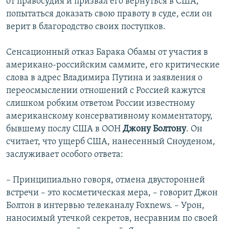
от правосудия и призвал его вернуться в США,
попытаться доказать свою правоту в суде, если он
верит в благородство своих поступков.
Сенсационный отказ Барака Обамы от участия в
американо-российским саммите, его критические
слова в адрес Владимира Путина и заявления о
переосмыслении отношений с Россией кажутся
слишком робким ответом России известному
американскому консервативному комментатору,
бывшему послу США в ООН
Джону Болтону
. Он
считает, что ущерб США, нанесенный Сноуденом,
заслуживает особого ответа:
– Принципиально говоря, отмена двусторонней
встречи – это косметическая мера, – говорит Джон
Болтон в интервью телеканалу Foxnews. – Урон,
наносимый утечкой секретов, несравним по своей