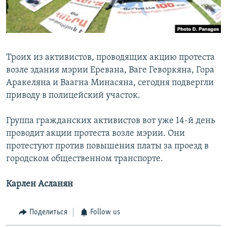
Հայերեն
English
Русский
Троих из активистов, проводящих акцию протеста
возле здания мэрии Еревана, Ваге Геворкяна, Гора
Аракеляна и Ваагна Минасяна, сегодня подвергли
Все сайты Радио Азатутюн
приводу в полицейский участок.
Группа гражданских активистов вот уже 14-й день
проводит акции протеста возле мэрии. Они
протестуют против повышения платы за проезд в
городском общественном транспорте.
Карлен Асланян
Поделиться
Follow us