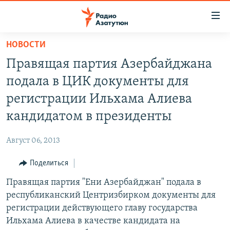
Ссылки
доступа
Перейти
НОВОСТИ
к
ГЛАВНАЯ
Правящая партия Азербайджана
основному
НОВОСТИ
содержанию
подала в ЦИК документы для
ПОЛИТИКА
Перейти
регистрации Ильхама Алиева
к
ОБЩЕСТВО
кандидатом в президенты
основной
ЭКОНОМИКА
навигации
Август 06, 2013
Перейти
РЕГИОН
к
Поделиться
НАГОРНЫЙ КАРАБАХ
поиску
Правящая партия "Ени Азербайджан" подала в
КУЛЬТУРА
республиканский Центризбирком документы для
СПОРТ
регистрации действующего главу государства
Ильхама Алиева в качестве кандидата на
АРХИВ