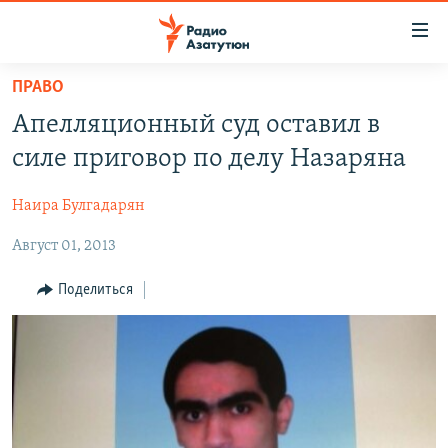
Ссылки
доступа
Перейти
ПРАВО
к
ГЛАВНАЯ
Апелляционный суд оставил в
основному
НОВОСТИ
содержанию
силе приговор по делу Назаряна
ПОЛИТИКА
Перейти
к
Наира Булгадарян
ОБЩЕСТВО
основной
Август 01, 2013
ЭКОНОМИКА
навигации
Перейти
РЕГИОН
Поделиться
к
НАГОРНЫЙ КАРАБАХ
поиску
КУЛЬТУРА
СПОРТ
АРХИВ