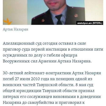
Հայերեն
English
Русский
Артак Назарян
Все сайты Радио Азатутюн
Апелляционный суд сегодня оставил в силе
приговор суда первой инстанции в отношении пяти
осужденных по делу о гибели офицера
Вооруженных сил Армении Артака Назаряна.
30-летний лейтенант-контрактник Артак Назарян
погиб 27 июля 2010 года на позициях одной из
воинских частей Тавушской области. 8 мая суд
общей юрисдикции Тавушкой области признал
пятерых его сослуживцев виновными в доведении
Назаряна до самоубийства и приговорил к