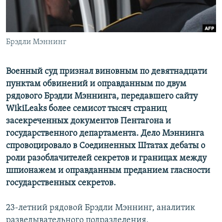
Հայերեն
English
Брэдли Мэннинг
Русский
Военный суд признал виновным по девятнадцати
Все сайты Радио Азатутюн
пунктам обвинений и оправданным по двум
рядового Брэдли Мэннинга, передавшего сайту
WikiLeaks более семисот тысяч страниц
засекреченных документов Пентагона и
государственного департамента. Дело Мэннинга
спровоцировало в Соединенных Штатах дебаты о
роли разоблачителей секретов и границах между
шпионажем и оправданным преданием гласности
государственных секретов.
23-летний рядовой Брэдли Мэннинг, аналитик
разведывательного подразделения,