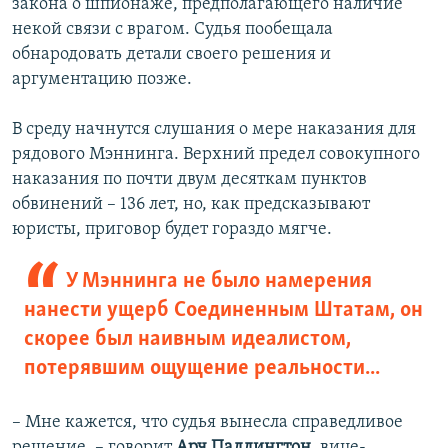
закона о шпионаже, предполагающего наличие
некой связи с врагом. Судья пообещала
обнародовать детали своего решения и
аргументацию позже.
В среду начнутся слушания о мере наказания для
рядового Мэннинга. Верхний предел совокупного
наказания по почти двум десяткам пунктов
обвинений – 136 лет, но, как предсказывают
юристы, приговор будет гораздо мягче.
У Мэннинга не было намерения
нанести ущерб Соединенным Штатам, он
скорее был наивным идеалистом,
потерявшим ощущение реальности...
– Мне кажется, что судья вынесла справедливое
решение, – говорит
Арч Паддингтон
, вице-