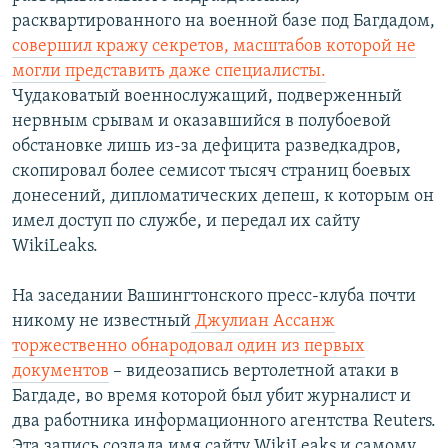
расквартированного на военной базе под Багдадом,
совершил кражу секретов, масштабов которой не
могли представить даже специалисты.
Чудаковатый военнослужащий, подверженный
нервным срывам и оказавшийся в полубоевой
обстановке лишь из-за дефицита разведкадров,
скопировал более семисот тысяч страниц боевых
донесений, дипломатических депеш, к которым он
имел доступ по службе, и передал их сайту
WikiLeaks.
На заседании Вашингтонского пресс-клуба почти
никому не известный
Джулиан Ассанж
торжественно обнародовал один из первых
документов
– видеозапись вертолетной атаки в
Багдаде, во время которой был убит журналист и
два работника информационного агентства Reuters.
Эта запись создала имя сайту WikiLeaks и самому