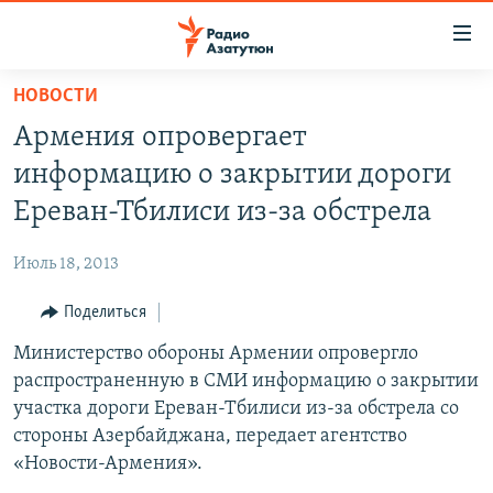
Ссылки
доступа
Перейти
НОВОСТИ
к
ГЛАВНАЯ
Армения опровергает
основному
НОВОСТИ
содержанию
информацию о закрытии дороги
ПОЛИТИКА
Перейти
Ереван-Тбилиси из-за обстрела
к
ОБЩЕСТВО
основной
Июль 18, 2013
ЭКОНОМИКА
навигации
Перейти
Поделиться
РЕГИОН
к
Министерство обороны Армении опровергло
НАГОРНЫЙ КАРАБАХ
поиску
распространенную в СМИ информацию о закрытии
КУЛЬТУРА
участка дороги Ереван-Тбилиси из-за обстрела со
СПОРТ
стороны Азербайджана, передает агентство
«Новости-Армения».
АРХИВ