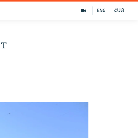
ENG
ՀԱՅ
ет