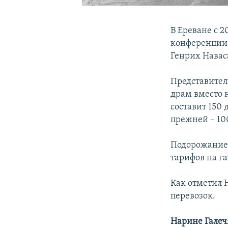
В Ереване с 2
конференции 
Генрих Навас
Представитель
драм вместо н
составит 150 
прежней – 10
Подорожание 
тарифов на га
Как отметил 
перевозок.
Нарине Галеч