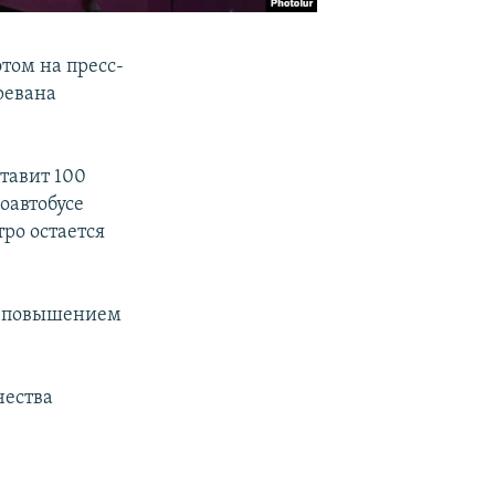
этом на пресс-
ревана
ставит 100
оавтобусе
тро остается
 с повышением
чества