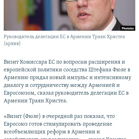
Հայերեն
English
Русский
Руководитель делегации ЕС в Армении Траян Христеа
(архив)
Все сайты Радио Азатутюн
Визит Комиссара ЕС по вопросам расширения и
европейской политики соседства Штефана Фюле в
Армению придал новый импульс и интенсивному
диалогу и сотрудничеству между Арменией и
Евросоюзом, сказал руководитель делегации ЕС в
Армении Траян Христеа.
«Визит (Фюле) в очередной раз показал, что
Евросоюз готов стимулировать проведение
всеобъемлющих реформ в Армении и