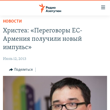
Ссылки
доступа
Перейти
НОВОСТИ
к
ГЛАВНАЯ
Христеа: «Переговоры ЕС-
основному
НОВОСТИ
содержанию
Армения получили новый
ПОЛИТИКА
Перейти
импульс»
к
ОБЩЕСТВО
основной
Июль 12, 2013
ЭКОНОМИКА
навигации
Перейти
Поделиться
РЕГИОН
к
НАГОРНЫЙ КАРАБАХ
поиску
КУЛЬТУРА
СПОРТ
АРХИВ