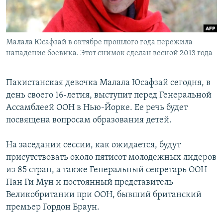
Հայերեն
English
Малала Юсафзай в октябре прошлого года пережила
Русский
нападение боевика. Этот снимок сделан весной 2013 года
Все сайты Радио Азатутюн
Пакистанская девочка Малала Юсафзай сегодня, в
день своего 16-летия, выступит перед Генеральной
Ассамблеей ООН в Нью-Йорке. Ее речь будет
посвящена вопросам образования детей.
На заседании сессии, как ожидается, будут
присутствовать около пятисот молодежных лидеров
из 85 стран, а также Генеральный секретарь ООН
Пан Ги Мун и постоянный представитель
Великобритании при ООН, бывший британский
премьер Гордон Браун.