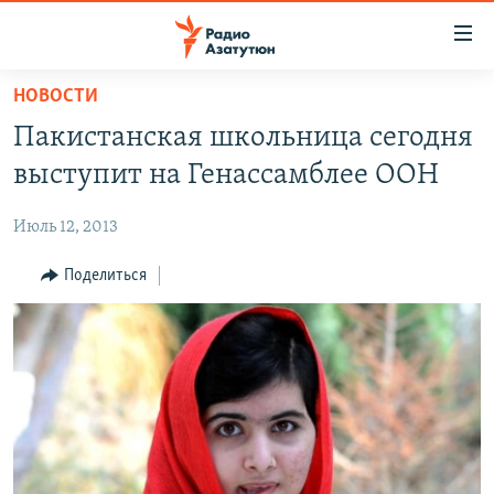
Ссылки
доступа
Перейти
НОВОСТИ
к
ГЛАВНАЯ
Пакистанская школьница сегодня
основному
НОВОСТИ
содержанию
выступит на Генассамблее ООН
ПОЛИТИКА
Перейти
к
Июль 12, 2013
ОБЩЕСТВО
основной
ЭКОНОМИКА
Поделиться
навигации
Перейти
РЕГИОН
к
НАГОРНЫЙ КАРАБАХ
поиску
КУЛЬТУРА
СПОРТ
АРХИВ