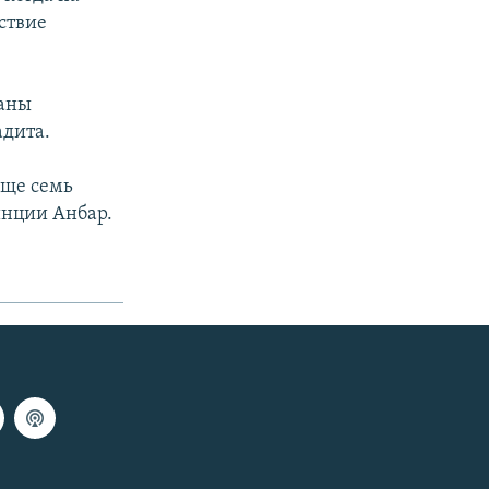
ствие
раны
адита.
Еще семь
инции Анбар.