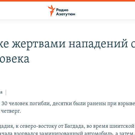
ке жертвами нападений 
ловека
ся
е 30 человек погибли, десятки были ранены при взрыве
 четверг.
дадия, к северо-востоку от Багдада, во время шиитско
ачала взорвался заминированный автомобиль, а затем,