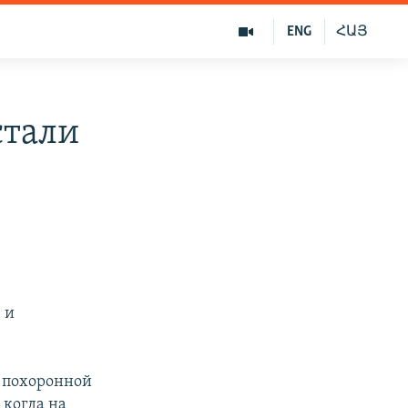
ENG
ՀԱՅ
стали
 и
й похоронной
 когда на