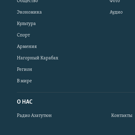
Общество
Фото
Экономика
Аудио
Культура
Спорт
Армения
Нагорный Карабах
Регион
В мире
Հայերեն
English
О НАС
Русский
Радио Азатутюн
Контакты
Все сайты Радио Азатутюн