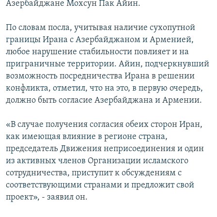
Азербайджане Мохсун Пак Айин.
Հայերեն
По словам посла, учитывая наличие сухопутной
English
границы Ирана с Азербайджаном и Арменией,
любое нарушение стабильности повлияет и на
Русский
приграничные территории. Айин, подчеркнувший
возможность посредничества Ирана в решении
Все сайты Радио Азатутюн
конфликта, отметил, что на это, в первую очередь,
должно быть согласие Азербайджана и Армении.
«В случае получения согласия обеих сторон Иран,
как имеющая влияние в регионе страна,
председатель Движения неприсоединения и один
из активных членов Организации исламского
сотрудничества, приступит к обсуждениям с
соответствующими странами и предложит свой
проект», - заявил он.