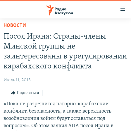
Ссылки
доступа
Перейти
НОВОСТИ
к
ГЛАВНАЯ
Посол Ирана: Страны-члены
основному
НОВОСТИ
содержанию
Минской группы не
ПОЛИТИКА
Перейти
заинтересованы в урегулировании
к
ОБЩЕСТВО
карабахского конфликта
основной
ЭКОНОМИКА
навигации
Июль 11, 2013
Перейти
РЕГИОН
к
Поделиться
НАГОРНЫЙ КАРАБАХ
поиску
«Пока не разрешится нагорно-карабахский
КУЛЬТУРА
конфликт, безопасность, а также вероятность
СПОРТ
возобновления войны будут оставаться под
вопросом». Об этом заявил АПА посол Ирана в
АРХИВ