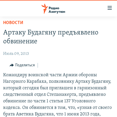
Ссылки
доступа
Перейти
НОВОСТИ
к
ГЛАВНАЯ
Артаку Будагяну предъявлено
основному
НОВОСТИ
содержанию
обвинение
ПОЛИТИКА
Перейти
к
Июль 09, 2013
ОБЩЕСТВО
основной
ЭКОНОМИКА
Поделиться
навигации
Перейти
РЕГИОН
Командиру воинской части Армии обороны
к
Нагорного Карабаха, полковнику Артаку Будагяну,
НАГОРНЫЙ КАРАБАХ
поиску
который сегодня был приглашен в гарнизонный
КУЛЬТУРА
следственный отдел Степанакерта, предъявлено
обвинение по части 1 статьи 137 Уголовного
СПОРТ
кодекса. Он обвиняется в том, что, «узнав от своего
АРХИВ
брата Аветика Будагяна, что 1 июня 2013 года,