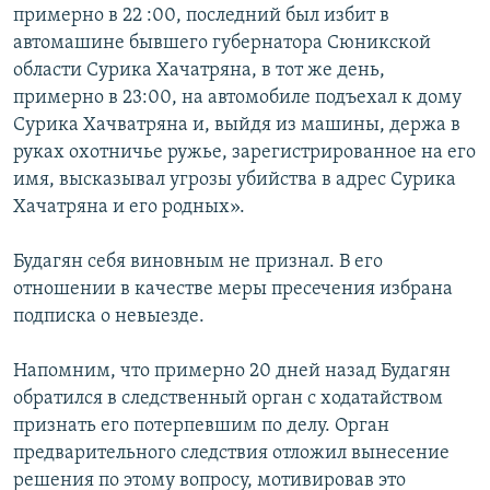
примерно в 22 :00, последний был избит в
Հայերեն
автомашине бывшего губернатора Сюникской
области Сурика Хачатряна, в тот же день,
English
примерно в 23:00, на автомобиле подъехал к дому
Русский
Сурика Хачватряна и, выйдя из машины, держа в
руках охотничье ружье, зарегистрированное на его
имя, высказывал угрозы убийства в адрес Сурика
Все сайты Радио Азатутюн
Хачатряна и его родных».
Будагян себя виновным не признал. В его
отношении в качестве меры пресечения избрана
подписка о невыезде.
Напомним, что примерно 20 дней назад Будагян
обратился в следственный орган с ходатайством
признать его потерпевшим по делу. Орган
предварительного следствия отложил вынесение
решения по этому вопросу, мотивировав это