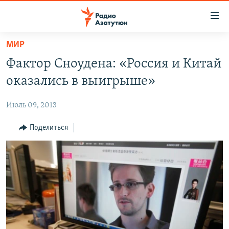
Ссылки
доступа
Перейти
МИР
к
ГЛАВНАЯ
Фактор Сноудена: «Россия и Китай
основному
НОВОСТИ
содержанию
оказались в выигрыше»
ПОЛИТИКА
Перейти
к
Июль 09, 2013
ОБЩЕСТВО
основной
ЭКОНОМИКА
Поделиться
навигации
Перейти
РЕГИОН
к
НАГОРНЫЙ КАРАБАХ
поиску
КУЛЬТУРА
СПОРТ
АРХИВ