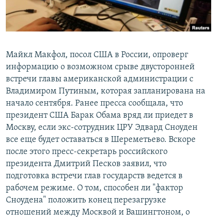
Հայերեն
English
Русский
Майкл Макфол, посол США в России, опроверг
информацию о возможном срыве двусторонней
встречи главы американской администрации с
Все сайты Радио Азатутюн
Владимиром Путиным, которая запланирована на
начало сентября. Ранее пресса сообщала, что
президент США Барак Обама вряд ли приедет в
Москву, если экс-сотрудник ЦРУ Эдвард Сноуден
все еще будет оставаться в Шереметьево. Вскоре
после этого пресс-секретарь российского
президента Дмитрий Песков заявил, что
подготовка встречи глав государств ведется в
рабочем режиме. О том, способен ли "фактор
Сноудена" положить конец перезагрузке
отношений между Москвой и Вашингтоном, о