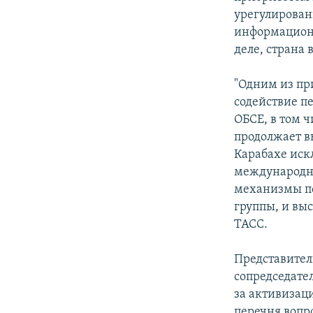
урегулирован
информационн
деле, страна
"Одним из пр
содействие п
ОБСЕ, в том 
продолжает в
Карабахе иск
международн
механизмы по
группы, и вы
ТАСС.
Представител
сопредседате
за активизац
перечня вопр