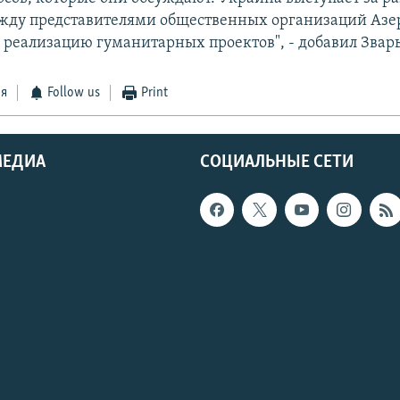
жду представителями общественных организаций Аз
 реализацию гуманитарных проектов", - добавил Звар
ся
Follow us
Print
МЕДИА
СОЦИАЛЬНЫЕ СЕТИ