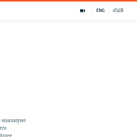
ENG
ՀԱՅ
ю накануне
что
ейшее