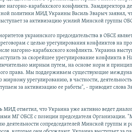
ие нагорно-карабахского конфликта. Замдиректора д
ой политики МИД Украины Василь Зварыч заявил, чт
 выступает за активизацию усилий Минской группы ОБ
иоритетов украинского председательства в ОБСЕ являе
ереговорам с целью урегулирования конфликтов на про
числе нагорно-карабахского конфликта. Украина высту
ыступать за скорейшее урегулирование конфликта в 
лючительно мирным путем, на основе норм и принци
ого права. Мы поддерживаем существующие междун
 мирному урегулированию, в частности, деятельност
ступаем за активизацию ее работы", - приводит слова 
ь МИД отметил, что Украина уже активно ведет диалог
лями МГ ОБСЕ с позиции председателя Организации. 
ию деятельности сопредседателей Минской группы и 
осов, которые они обсуждают. Украина выступает за р