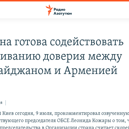
на готова содействовать
иванию доверия между
айджаном и Арменией
ся
Киев сегодня, 9 июля, прокомментировал озвученну
твующего председателя ОБСЕ Леонида Кожары о том, 
председательства в Организации страна считает скор