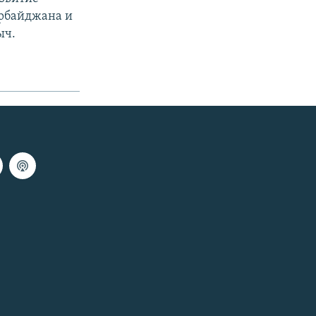
ербайджана и
ыч.