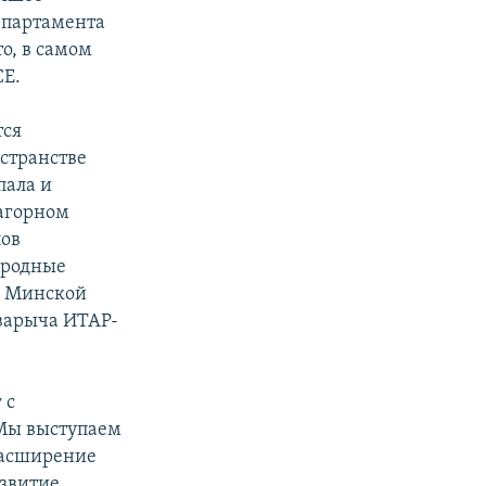
епартамента
о, в самом
СЕ.
тся
странстве
пала и
Нагорном
пов
ародные
ь Минской
Зварыча ИТАР-
 с
"Мы выступаем
расширение
азвитие