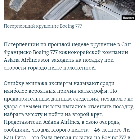
Հայերեն
English
Потерпевший крушение Boeing 777
Русский
Потерпевший на прошлой неделе крушение в Сан-
Все сайты Радио Азатутюн
Франциско Boeing 777 южнокорейской компании
Asiana Airlines мог заходить на посадку при
скорости гораздо ниже положенной.
Ошибку экипажа эксперты называют среди
наиболее вероятных причин катастрофы. По
предварительным данным следствия, незадолго до
удара с землей пилоты пытались отменить посадку,
набрать высоту и пойти на второй круг.
Представители Asiana Airlines, в свою очередь,
сообщили, что для второго пилота – 46-летнего Ли
Кан Гука – это была первая посадка на Boeing 777 в