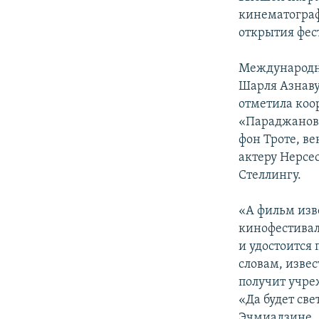
кинематограф
открытия фес
Международны
Шарля Азнаву
отметила коо
«Параджановс
фон Троте, в
актеру Нерсе
Стеллингу.
«А фильм изв
кинофестивал
и удостоится 
словам, изве
получит учре
«Да будет св
Эчмиадзине.