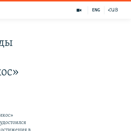
ENG
ՀԱՅ
ады
кос»
икос»
удостоился
достижения в