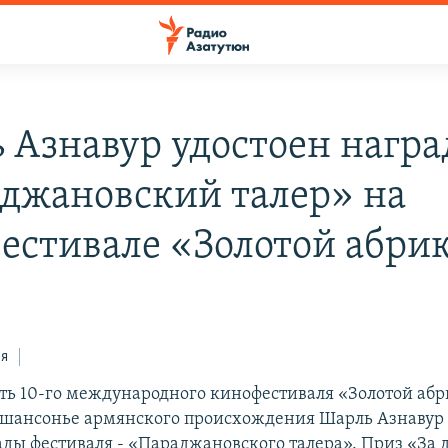
 Азнавур удостоен нагр
джановский талер» на
естивале «Золотой абри
ся
ть 10-го международного кинофестиваля «Золотой абр
шансонье армянского происхождения Шарль Азнавур 
ды фестиваля - «Параджановского талера». Приз «За 