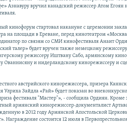
е» Азнавуру вручил канадский режиссер Атом Егоян 
тиваля.
й кинофорум стартовал накануне с церемонии закла
ра на площади в Ереване, перед кинотеатром «Москва
рдинатор по связям со СМИ кинофестиваля Анаит Орди
кий талер» будет вручен также немецкому режиссер
енгерскому режиссеру Иштвану Сабо, армянскому кин
су Ованнисяну и нидерландскому кинорежиссеру и сц
естного австрийского кинорежиссера, призера Каннск
я Улриха Зайдла «Рай» будет показан во внеконкурсн
приза фестиваля "Мастер"», - сообщила Ордиян. Кроме э
стный армянский кинорежиссер-документалист Артав
жденную в 2012 году Армянской Апостольской Церко
ет». Награждение состоится 12 июля в Первопрестольно