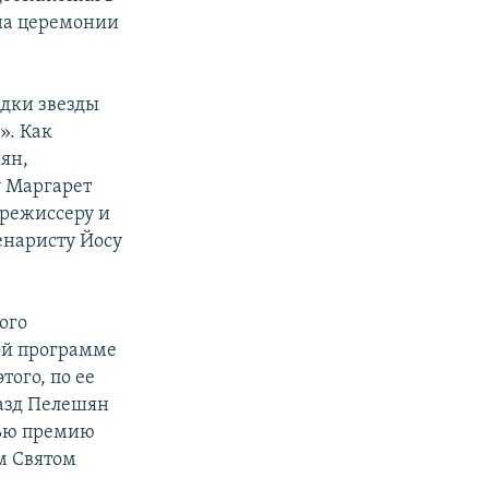
на церемонии
дки звезды
». Как
ян,
у Маргарет
орежиссеру и
енаристу Йосу
ого
ой программе
того, по ее
азд Пелешян
вью премию
м Святом