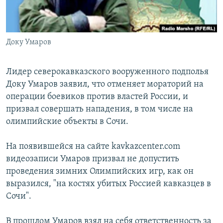
Հայերեն
English
Доку Умаров
Русский
Лидер северокавказского вооруженного подполья
Все сайты Радио Азатутюн
Доку Умаров заявил, что отменяет мораторий на
операции боевиков против властей России, и
призвал совершать нападения, в том числе на
олимпийские объекты в Сочи.
На появившейся на сайте kavkazcenter.com
видеозаписи Умаров призвал не допустить
проведения зимних Олимпийских игр, как он
выразился, "на костях убитых Россией кавказцев в
Сочи".
В прошлом Умаров взял на себя ответственность за