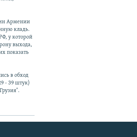
нин Армении
чную кладь.
РФ, у которой
рону выхода,
их показать
ись в обход
9 - 39 штук)
Грузия".