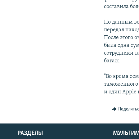
составила бол
По данным в
передал нахо
После этого 
была одна су
сотрудники т
багаж.
"Во время ос
таможенного к
и один Apple 
Поделить
РАЗДЕЛЫ
МУЛЬТИ