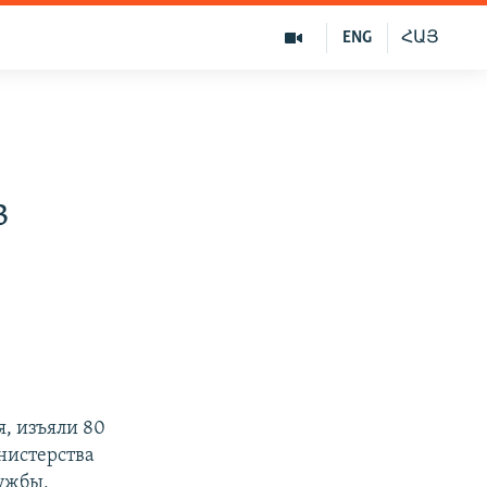
ENG
ՀԱՅ
в
, изъяли 80
нистерства
лужбы,