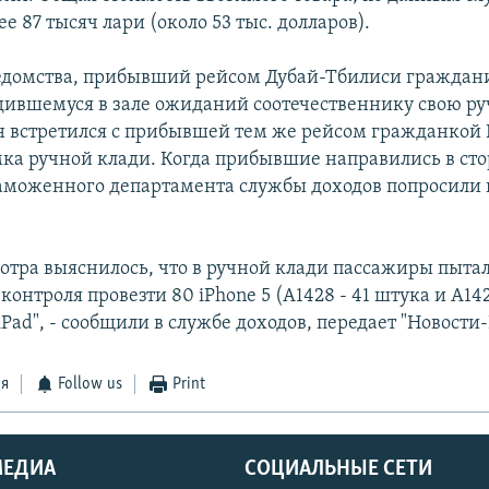
ее 87 тысяч лари (около 53 тыс. долларов).
едомства, прибывший рейсом Дубай-Тбилиси гражда
дившемуся в зале ожиданий соотечественнику свою ру
он встретился с прибывшей тем же рейсом гражданкой 
мка ручной клади. Когда прибывшие направились в сто
аможенного департамента службы доходов попросили 
мотра выяснилось, что в ручной клади пассажиры пытал
онтроля провезти 80 iPhone 5 (A1428 - 41 штука и A142
iPad", - сообщили в службе доходов, передает "Новости-
ся
Follow us
Print
МЕДИА
СОЦИАЛЬНЫЕ СЕТИ