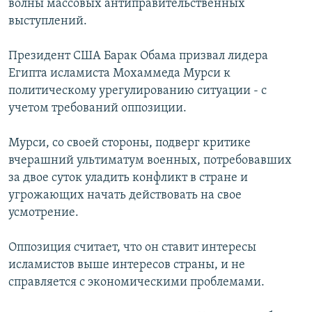
волны массовых антиправительственных
выступлений.
Հայերեն
English
Президент США Барак Обама призвал лидера
Египта исламиста Мохаммеда Мурси к
Русский
политическому урегулированию ситуации - с
учетом требований оппозиции.
Все сайты Радио Азатутюн
Мурси, со своей стороны, подверг критике
вчерашний ультиматум военных, потребовавших
за двое суток уладить конфликт в стране и
угрожающих начать действовать на свое
усмотрение.
Оппозиция считает, что он ставит интересы
исламистов выше интересов страны, и не
справляется с экономическими проблемами.