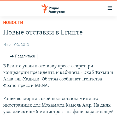
Ссылки
доступа
Перейти
НОВОСТИ
к
ГЛАВНАЯ
Новые отставки в Египте
основному
НОВОСТИ
содержанию
Июль 02, 2013
ПОЛИТИКА
Перейти
к
ОБЩЕСТВО
Поделиться
основной
ЭКОНОМИКА
В Египте ушли в отставку пресс-секретари
навигации
канцелярии президента и кабинета - Эхаб Фахми и
Перейти
РЕГИОН
Алаа аль-Хадиди. Об этом сообщают агентства
к
НАГОРНЫЙ КАРАБАХ
Франс-пресс и MENA.
поиску
КУЛЬТУРА
Ранее во вторник свой пост оставил министр
СПОРТ
иностранных дел Мохаммед Камель Амр. На днях
уволились еще 5 министров - на фоне нарастающей
АРХИВ