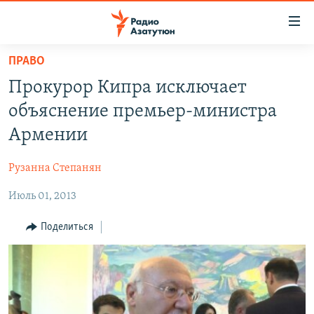
Ссылки
доступа
Перейти
ПРАВО
к
ГЛАВНАЯ
Прокурор Кипра исключает
основному
НОВОСТИ
содержанию
объяснение премьер-министра
ПОЛИТИКА
Перейти
Армении
к
ОБЩЕСТВО
основной
Рузанна Степанян
ЭКОНОМИКА
навигации
Перейти
Июль 01, 2013
РЕГИОН
к
НАГОРНЫЙ КАРАБАХ
Поделиться
поиску
КУЛЬТУРА
СПОРТ
АРХИВ