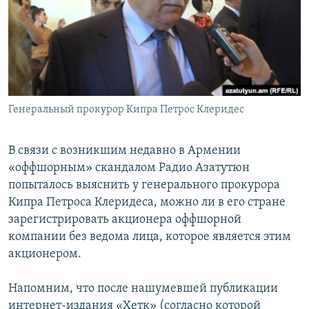
Հայերեն
English
Русский
Генеральный прокурор Кипра Петрос Клеридес
Все сайты Радио Азатутюн
В связи с возникшим недавно в Армении
«оффшорным» скандалом Радио Азатутюн
попыталось выяснить у генерального прокурора
Кипра Петроса Клеридеса, можно ли в его стране
зарегистрировать акционера оффшорной
компании без ведома лица, которое является этим
акционером.
Напомним, что после нашумевшей публикации
интернет-издания «Хетк» (согласно которой