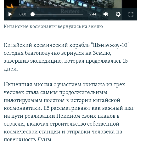
Հայերեն
0:00
2:44
English
Китайские космонавты вернулись на землю
Русский
Китайский космический корабль "Шэньчжоу-10"
Все сайты Радио Азатутюн
сегодня благополучно вернулся на Землю,
завершив экспедицию, которая продолжалась 15
дней.
Нынешняя миссия с участием экипажа из трех
человек стала самым продолжительным
пилотируемым полетом в истории китайской
космонавтики. Её рассматривают как важный шаг
на пути реализации Пекином своих планов в
отрасли, включая строительство собственной
космической станции и отправки человека на
поверхность Луны.