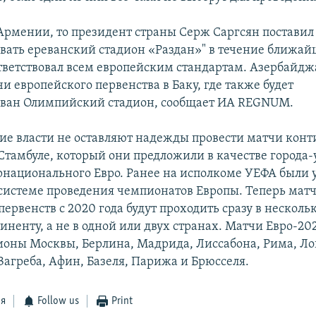
 Армении, то президент страны Серж Саргсян поставил
вать ереванский стадион «Раздан»" в течение ближайш
ответствовал всем европейским стандартам. Азербайдж
и европейского первенства в Баку, где также будет
ован Олимпийский стадион, сообщает ИА REGNUM.
ие власти не оставляют надежды провести матчи кон
 Стамбуле, который они предложили в качестве города
рнационального Евро. Ранее на исполкоме УЕФА были
системе проведения чемпионатов Европы. Теперь мат
ервенств с 2020 года будут проходить сразу в несколь
иненту, а не в одной или двух странах. Матчи Евро-20
ионы Москвы, Берлина, Мадрида, Лиссабона, Рима, Ло
Загреба, Афин, Базеля, Парижа и Брюсселя.
ся
Follow us
Print