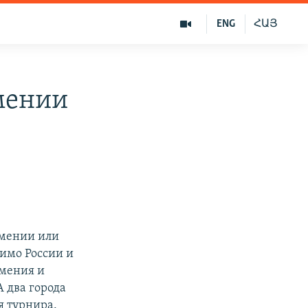
ENG
ՀԱՅ
мении
рмении или
имо России и
рмения и
 два города
я турнира.