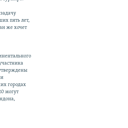
 задачу
их пять лет,
ан же хочет
тинентального
-участника
 утверждены
чи
ких городах
20 могут
ндона,