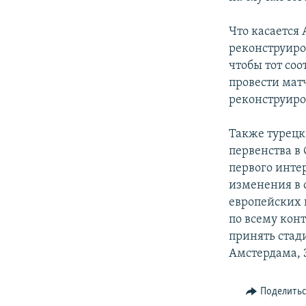
Что касается
реконструиро
чтобы тот со
провести матч
реконструир
Также турецк
первенства в
первого инте
изменения в 
европейских п
по всему конт
принять стад
Амстердама, 
Поделить