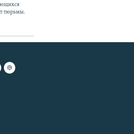
ающихся
ет тюрьмы.