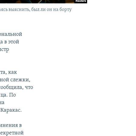
сь выяснить, был ли он на борту
иональной
 в этой
истр
та, как
ной слежки,
 сообщила, что
ца. По
на
 Каракас.
винения в
секретной