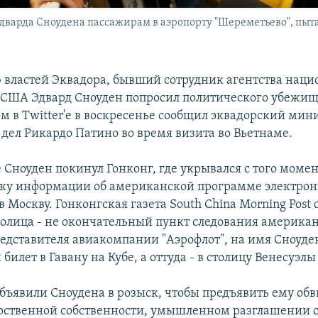
арда Сноудена пассажирам в аэропорту "Шереметьево", пытая
 властей Эквадора, бывший сотрудник агентства нац
 США Эдвард Сноуден попросил политического убежища
ом в Twitter'е в воскресенье сообщил эквадорский мин
дел Рикардо Патино во время визита во Вьетнаме.
 Сноуден покинул Гонконг, где укрывался с того момен
чку информации об американской программе электрон
в Москву. Гонконгская газета South China Morning Post
толица - не окончательный пункт следования американ
едставителя авиакомпании "Аэрофлот", на имя Сноуде
билет в Гавану на Кубе, а оттуда - в столицу Венесуэлы
бъявили Сноудена в розыск, чтобы предъявить ему об
рственной собственности, умышленном разглашении 