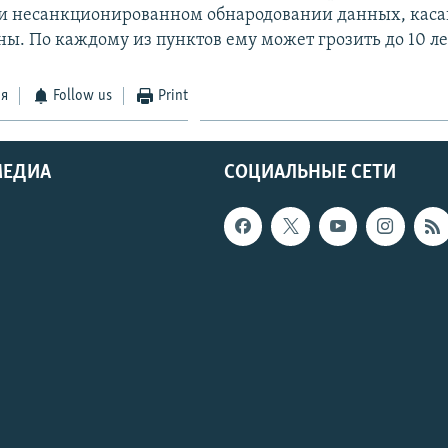
и несанкционированном обнародовании данных, кас
ны. По каждому из пунктов ему может грозить до 10 л
ся
Follow us
Print
МЕДИА
СОЦИАЛЬНЫЕ СЕТИ