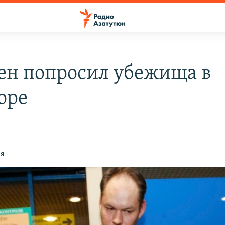
ен попросил убежища в
оре
ся